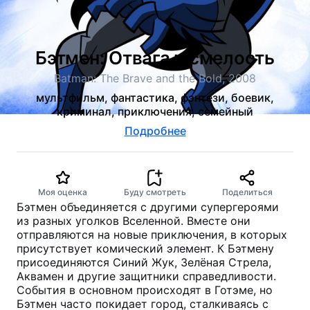
Бэтмен: Отвага и смелость
Batman: The Brave and the Bold, 2008
мультфильм, фантастика, фэнтези, боевик,
криминал, приключения, семейный
Подробнее
Моя оценка
Буду смотреть
Поделиться
Бэтмен объединяется с другими супергероями
из разных уголков Вселенной. Вместе они
отправляются на новые приключения, в которых
присутствует комический элемент. К Бэтмену
присоединяются Синий Жук, Зелёная Стрела,
Аквамен и другие защитники справедливости.
События в основном происходят в Готэме, но
Бэтмен часто покидает город, сталкиваясь с