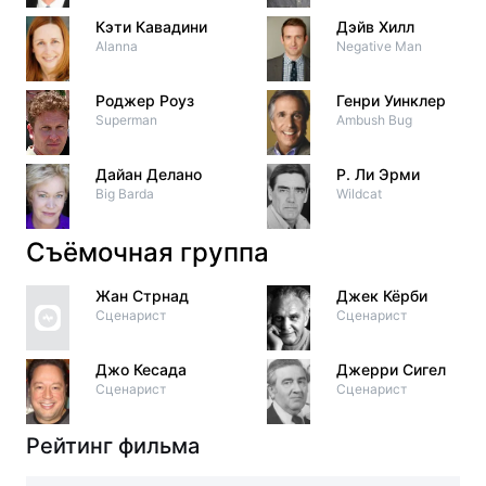
Кэти Кавадини
Дэйв Хилл
Alanna
Negative Man
Роджер Роуз
Генри Уинклер
Superman
Ambush Bug
Дайан Делано
Р. Ли Эрми
Big Barda
Wildcat
Съёмочная группа
Жан Стрнад
Джек Кёрби
Сценарист
Сценарист
Джо Кесада
Джерри Сигел
Сценарист
Сценарист
Рейтинг фильма