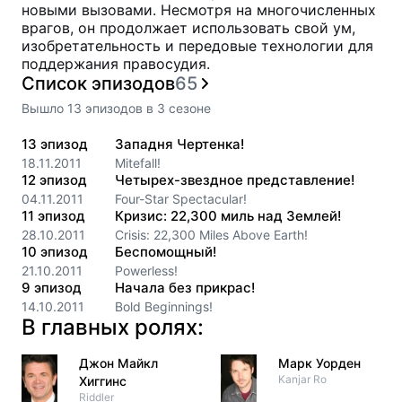
новыми вызовами. Несмотря на многочисленных
врагов, он продолжает использовать свой ум,
изобретательность и передовые технологии для
поддержания правосудия.
Список эпизодов
65
Вышло
13
эпизодов
в
3
сезоне
13
эпизод
Западня Чертенка!
18.11.2011
Mitefall!
12
эпизод
Четырех-звездное представление!
04.11.2011
Four-Star Spectacular!
11
эпизод
Кризис: 22,300 миль над Землей!
28.10.2011
Crisis: 22,300 Miles Above Earth!
10
эпизод
Беспомощный!
21.10.2011
Powerless!
9
эпизод
Начала без прикрас!
14.10.2011
Bold Beginnings!
В главных ролях:
Джон Майкл
Марк Уорден
Kanjar Ro
Хиггинс
Riddler