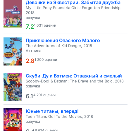
Девочки из Эквестрии. Забытая дружба
My Little Pony Equestria Girls: Forgotten Friendship,
2018
озвучка
7.2
1 031 оценки
Приключения Опасного Малого
The Adventures of Kid Danger, 2018
Актриса
2.8
1 200 оценки
Скуби-Ду и Бэтмен: Отважный и смелый
Scooby-Doo! & Batman: The Brave and the Bold, 2018
озвучка
6.1
4 291 оценки
Юные титаны, вперед!
Teen Titans Go! To the Movies, 2018
озвучка
8 904 оценки