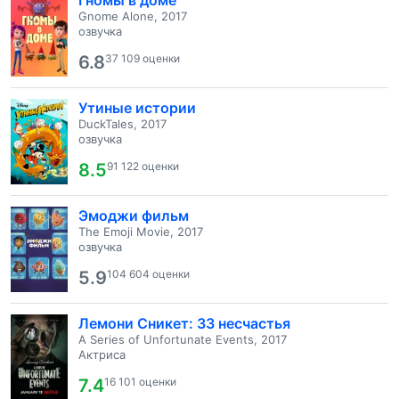
Гномы в доме
Gnome Alone, 2017
озвучка
6.8
37 109 оценки
Утиные истории
DuckTales, 2017
озвучка
8.5
91 122 оценки
Эмоджи фильм
The Emoji Movie, 2017
озвучка
5.9
104 604 оценки
Лемони Сникет: 33 несчастья
A Series of Unfortunate Events, 2017
Актриса
7.4
16 101 оценки