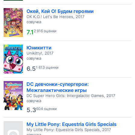
Окей, Кей О! Будем героями
OK K.O.! Let's Be Heroes, 2017
озвучка
7.1
2 916 оценки
Юникитти
Unikitty!, 2017
озвучка
6.5
1 613 оценки
DC девчонки-супергерои:
Межгалактические игры
DC Super Hero Girls: Intergalactic Games, 2017
озвучка
5.3
604 оценки
My Little Pony: Equestria Girls Specials
My Little Pony: Equestria Girls Specials, 2017
озвучка