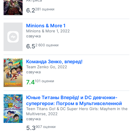
Актриса
6.2
281 оценки
Minions & More 1
Minions & More 1, 2022
озвучка
6.5
2 600 оценки
Команда Зенко, вперед!
Team Zenko Go, 2022
озвучка
7.4
101 оценки
Юные Титаны Вперёд! и DC девчонки-
супергерои: Погром в Мультивселенной
Teen Titans Go! & DC Super Hero Girls: Mayhem in the
Multiverse, 2022
озвучка
5.3
907 оценки