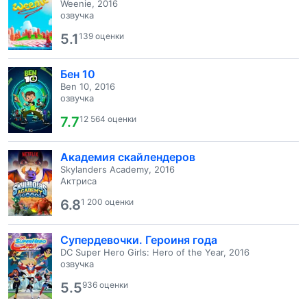
Weenie, 2016
озвучка
5.1
139 оценки
Бен 10
Ben 10, 2016
озвучка
7.7
12 564 оценки
Академия скайлендеров
Skylanders Academy, 2016
Актриса
6.8
1 200 оценки
Супердевочки. Героиня года
DC Super Hero Girls: Hero of the Year, 2016
озвучка
5.5
936 оценки