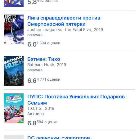
5.8
462 оценки
Лига справедливости против
Смертоносной пятерки
Justice League vs. the Fatal Five, 2019
озвучка
6.0
1 894 оценки
Бэтмен: Тихо
Batman: Hush, 2019
озвучка
6.6
4 771 оценки
ПУПС: Поставка Уникальных Подарков
Семьям
T.O.T.S., 2019
Актриса
6.8
584 оценки
DC девчонки-супергерои