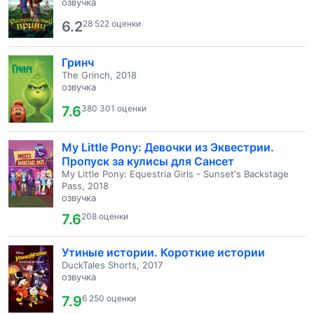
озвучка
6.2
28 522 оценки
Гринч
The Grinch, 2018
озвучка
7.6
380 301 оценки
My Little Pony: Девочки из Эквестрии.
Пропуск за кулисы для Сансет
My Little Pony: Equestria Girls - Sunset's Backstage
Pass, 2018
озвучка
7.6
208 оценки
Утиные истории. Короткие истории
DuckTales Shorts, 2017
озвучка
7.9
6 250 оценки