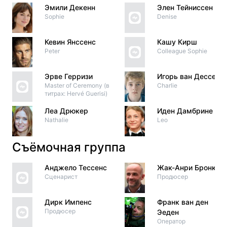
Эмили Декенн
Элен Тейниссен
Sophie
Denise
Кевин Янссенс
Кашу Кирш
Peter
Colleague Sophie
Эрве Герризи
Игорь ван Дессель
Master of Ceremony (в
Charlie
титрах: Hervé Guerisi)
Леа Дрюкер
Иден Дамбрине
Nathalie
Leo
Съёмочная группа
Анджело Тессенс
Жак-Анри Бронкар
Сценарист
Продюсер
Дирк Импенс
Франк ван ден
Продюсер
Эеден
Оператор