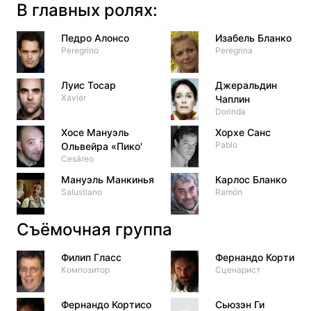
В главных ролях:
Педро Алонсо
Изабель Бланко
Peregrino
Peregrina
Луис Тосар
Джеральдин
Xavier
Чаплин
Dorinda
Хосе Мануэль
Хорхе Санс
Pablo
Ольвейра «Пико'
Cesáreo
Мануэль Манкинья
Карлос Бланко
Salustiano
Ramón
Съёмочная группа
Филип Гласс
Фернандо Кортисо
Композитор
Сценарист
Фернандо Кортисо
Сьюзэн Ги