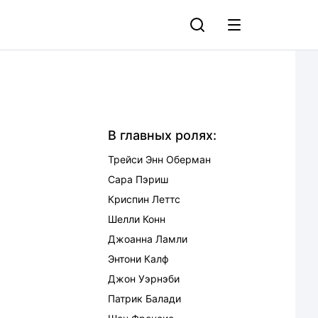
В главных ролях:
Трейси Энн Оберман
Сара Пэриш
Криспин Леттс
Шелли Конн
Джоанна Ламли
Энтони Калф
Джон Уэрнэби
Патрик Балади