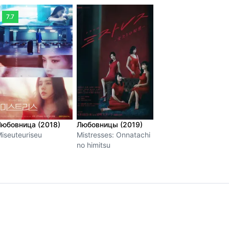
7.7
юбовница (2018)
Любовницы (2019)
iseuteuriseu
Mistresses: Onnatachi
no himitsu