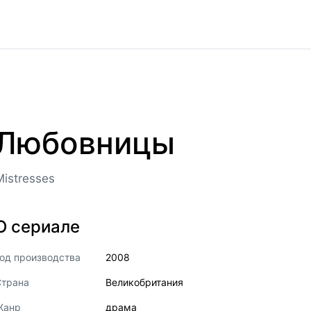
Любовницы
Mistresses
О сериале
од производства
2008
Страна
Великобритания
Жанр
драма