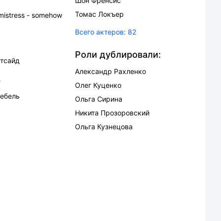
Шон Френсис
Томас Локъер
mistress - somehow
Всего актеров:
82
Роли дублировали:
ртсайд
Александр Рахленко
д
Олег Куценко
ебель
Ольга Сирина
Никита Прозоровский
Ольга Кузнецова