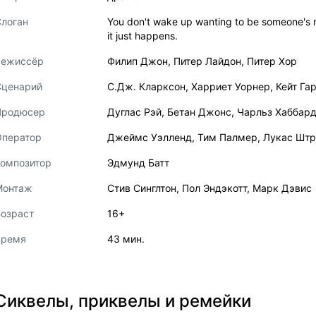
логан
You don't wake up wanting to be someone's 
it just happens.
Режиссёр
Филип Джон
,
Питер Лайдон
,
Питер Хор
Сценарий
С.Дж. Кларксон
,
Харриет Уорнер
,
Кейт Га
Продюсер
Дуглас Рэй
,
Бетан Джонс
,
Чарльз Хаббар
Оператор
Джеймс Уэлленд
,
Тим Палмер
,
Лукас Штр
Композитор
Эдмунд Батт
Монтаж
Стив Синглтон
,
Пол Эндэкотт
,
Марк Дэвис
озраст
16+
Время
43 мин.
Сиквелы, приквелы и ремейки