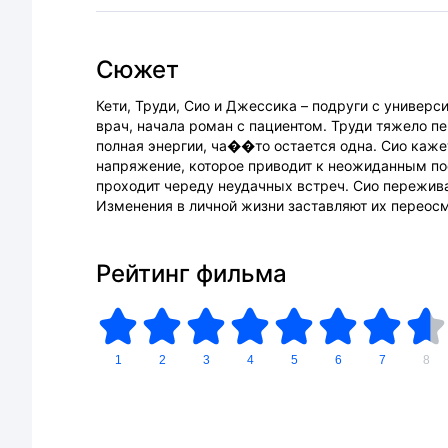
Сюжет
Кети, Труди, Сио и Джессика – подруги с универс
врач, начала роман с пациентом. Труди тяжело п
полная энергии, ча��то остается одна. Сио каже
напряжение, которое приводит к неожиданным по
проходит череду неудачных встреч. Сио пережива
Изменения в личной жизни заставляют их переосм
Рейтинг фильма
1
2
3
4
5
6
7
8