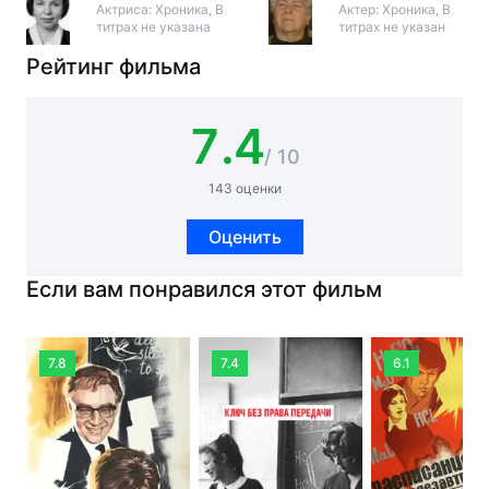
Актриса: Хроника, В
Актер: Хроника, В
титрах не указана
титрах не указан
Рейтинг фильма
7.4
/ 10
143 оценки
Оценить
Если вам понравился этот фильм
7.8
7.4
6.1