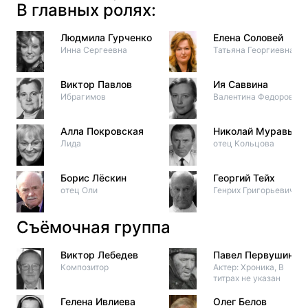
В главных ролях:
Людмила Гурченко
Елена Соловей
Инна Сергеевна
Татьяна Георгиевна
Виктор Павлов
Ия Саввина
Ибрагимов
Валентина Федоровна
Алла Покровская
Николай Муравьев
Лида
отец Кольцова
Борис Лёскин
Георгий Тейх
отец Оли
Генрих Григорьевич
Съёмочная группа
Виктор Лебедев
Павел Первушин
Композитор
Актер: Хроника, В
титрах не указан
Гелена Ивлиева
Олег Белов