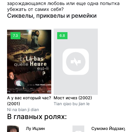
зарождающаяся любовь или еще одна попытка
убежать от самих себя?
Сиквелы, приквелы и ремейки
7.3
6.8
А у вас который час?
Мост исчез (2002)
(2001)
Tian qiao bu jian le
Ni na bian ji dian
В главных ролях:
Лу Ицзин
Сумомо Йодзакура