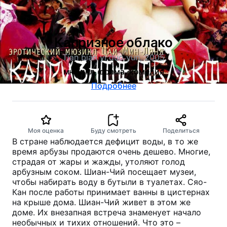
Капризное облако
Tian bian yi duo yun, 2005
мюзикл, драма, комедия
Подробнее
Моя оценка
Буду смотреть
Поделиться
В стране наблюдается дефицит воды, в то же
время арбузы продаются очень дешево. Многие,
страдая от жары и жажды, утоляют голод
арбузным соком. Шиан-Чий посещает музеи,
чтобы набирать воду в бутыли в туалетах. Сяо-
Кан после работы принимает ванны в цистернах
на крыше дома. Шиан-Чий живет в этом же
доме. Их внезапная встреча знаменует начало
необычных и тихих отношений. Что это –