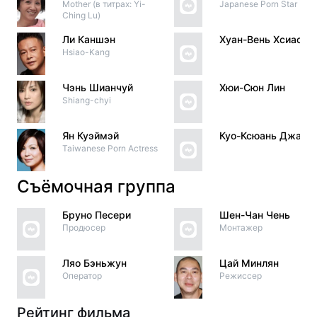
Mother (в титрах: Yi-
Japanese Porn Star
Ching Lu)
Ли Каншэн
Хуан-Вень Хсиао
Hsiao-Kang
Чэнь Шианчуй
Хюи-Сюн Лин
Shiang-chyi
Ян Куэймэй
Куо-Ксюань Джао
Taiwanese Porn Actress
Съёмочная группа
Бруно Песери
Шен-Чан Чень
Продюсер
Монтажер
Ляо Бэньжун
Цай Минлян
Оператор
Режиссер
Рейтинг фильма