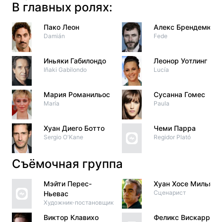
В главных ролях:
Пако Леон
Алекс Брендемюль
Damián
Fede
Иньяки Габилондо
Леонор Уотлинг
Iñaki Gabilondo
Lucía
Мария Романильос
Сусанна Гомес
María
Paula
Хуан Диего Ботто
Чеми Парра
Sergio O'Kane
Regidor Plató
Съёмочная группа
Мэйти Перес-
Хуан Хосе Мильяс
Сценарист
Ньевас
Художник-постановщик
Виктор Клавихо
Феликс Вискаррет