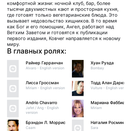
комфортной жизни: ночной клуб, бар, более
тысячи двухместных кают и просторная кухня,
где готовят только вегетарианские блюда. Это
вызывает недовольство хищников. В то время
как Бог и его помощник, Ангел, работают над
Ветхим Заветом и готовятся к публикации
первого издания, Ковчег направляется к новому
миру.
В главных ролях:
Райнер Гарранчан
Хуан Руэда
Alvaro - English version
Bombay
Лисса Гроссман
Тодд Алан Даркин
Miriam - English version
Vulture - English version
Andrio Chavarro
Мариана Фаббиани
Jafet / Ang - English
Miriam
version
Брэндон Л. Моррис
Наталия Росминати
Caam
Sara