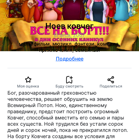
Ноев ковчег
El arca, 2007
мультфильм, мюзикл, фэнтези, комедия,
приключения, семейный
Подробнее
Моя оценка
Буду смотреть
Поделиться
Бог, разочарованный греховностью
человечества, решает обрушить на землю
Всемирный Потоп. Ною, единственному
праведнику, предстоит построить огромный
Ковчег, способный вместить его семью и пары
всех существ. Ной трудился без устали сорок
дней и сорок ночей, пока не прекратился потоп.
На борту Ковчега созданы все условия для