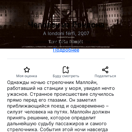
Человек из Лондона
A londoni férfi, 2007
драма, криминал, детектив
Подробнее
Моя оценка
Буду смотреть
Поделиться
Однажды ночью стрелочник Маллойн,
работавший на станции у моря, увидел нечто
ужасное. Странное происшествие случилось
прямо перед его глазами. Он заметил
приближающийся поезд и одновременно –
силуэт человека на путях. Маллойн должен
принять решение, которое определит
дальнейшую судьбу пассажиров и самого
стрелочника. События этой ночи навсегда