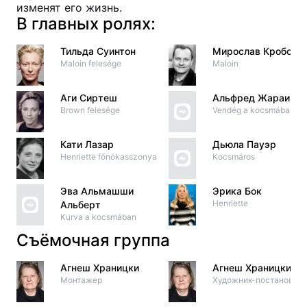
изменят его жизнь.
В главных ролях:
Тильда Суинтон
Мирослав Кробот
Maloin felesége
Maloin
Аги Сиртеш
Альфред Жараи
Brown felesége
Vendég a kocsmában 2
Кати Лазар
Дьюла Пауэр
Henriette fõnökasszonya
Kocsmáros
Эва Альмашши
Эрика Бок
Henriette
Альберт
Kurva a kocsmában
Съёмочная группа
Агнеш Храницки
Агнеш Храницки
Монтажер
Художник-постановщи