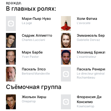
вражде.
В главных ролях:
Мари-Пьер Нуво
Холи Фатма
La juge
L'avocate
Седрик Аппиетто
Эмманюэль Берко
Charles Lucciani
Gabrielle Dervaz
Марк Барбе
Мохамед Брикат
Yvan Pastor
L'examinateur
Паскаль Элсо
Паскаль Ренерик
Bertrand Mandeville
Le directeur général de
Rochambeau
Съёмочная группа
Жюльен Хирш
Флоренсия Ди
Оператор
Консилио
Композитор