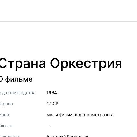
Страна Оркестрия
О фильме
од производства
1964
Страна
СССР
Жанр
мультфильм
,
короткометражка
логан
—
Режиссёр
Анатолий Каранович