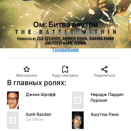
Ом: Битва внутри
Om - The Battle Within, 2022
боевик, триллер
Подробнее
Моя оценка
Буду смотреть
Поделиться
В главных ролях:
Джеки Шрофф
Нирадж Пардип
Пурохит
Sunit Razdan
Ашутош Рана
Cbi Officer