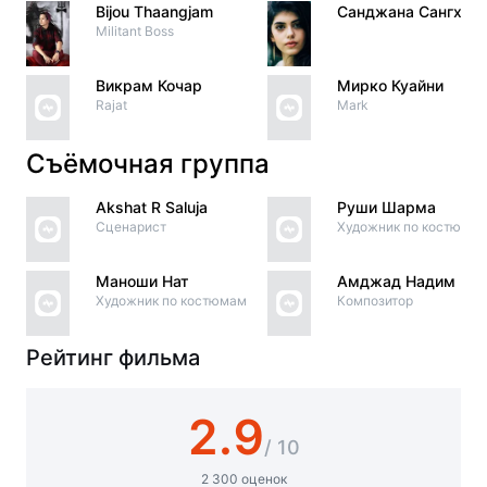
Bijou Thaangjam
Санджана Сангхи
Militant Boss
Викрам Кочар
Мирко Куайни
Rajat
Mark
Съёмочная группа
Akshat R Saluja
Руши Шарма
Сценарист
Художник по костюма
Маноши Нат
Амджад Надим
Художник по костюмам
Композитор
Рейтинг фильма
2.9
/ 10
2 300 оценок