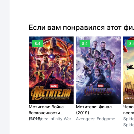
Если вам понравился этот ф
8.4
8.4
8.
Мстители: Война
Мстители: Финал
Чело
бесконечности
(2019)
всел
(2018)
Avengers: Infinity War
Avengers: Endgame
Spide
Spide