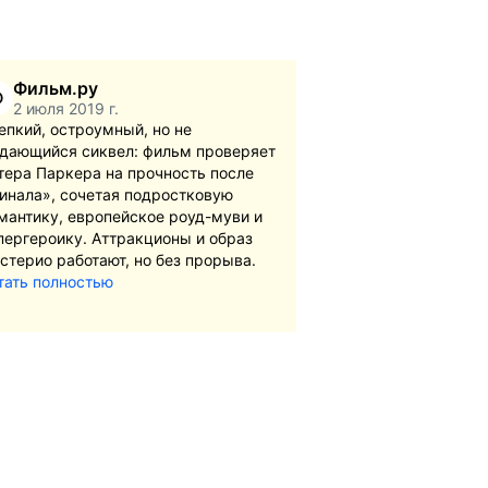
Фильм.ру
Ф
2 июля 2019 г.
епкий, остроумный, но не
дающийся сиквел: фильм проверяет
тера Паркера на прочность после
инала», сочетая подростковую
мантику, европейское роуд-муви и
пергероику. Аттракционы и образ
стерио работают, но без прорыва.
тать полностью