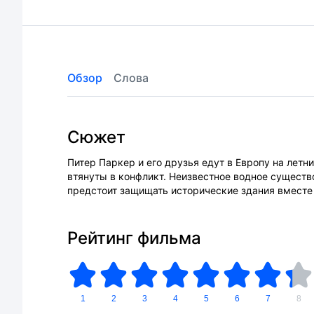
Обзор
Слова
Сюжет
Питер Паркер и его друзья едут в Европу на лет
втянуты в конфликт. Неизвестное водное существ
предстоит защищать исторические здания вместе
Рейтинг фильма
1
2
3
4
5
6
7
8