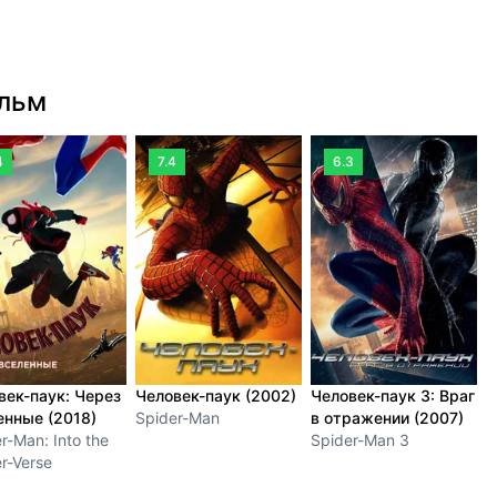
ильм
4
7.4
6.3
век-паук: Через
Человек-паук (2002)
Человек-паук 3: Враг
Ч
енные (2018)
Spider-Man
в отражении (2007)
(
r-Man: Into the
Spider-Man 3
S
r-Verse