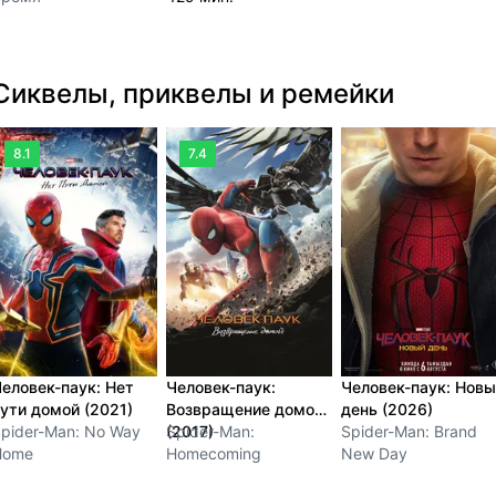
Сиквелы, приквелы и ремейки
8.1
7.4
еловек-паук: Нет
Человек-паук:
Человек-паук: Нов
ути домой (2021)
Возвращение домой
день (2026)
pider-Man: No Way
(2017)
Spider-Man:
Spider-Man: Brand
Home
Homecoming
New Day