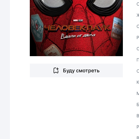
С
Буду смотреть
В
Р