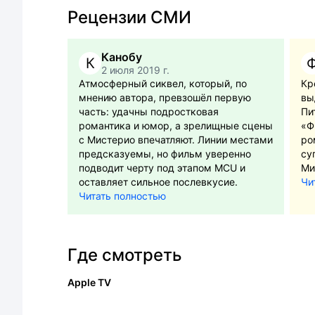
Рецензии СМИ
Канобу
К
2 июля 2019 г.
Атмосферный сиквел, который, по
Кр
мнению автора, превзошёл первую
вы
часть: удачны подростковая
Пи
романтика и юмор, а зрелищные сцены
«Ф
с Мистерио впечатляют. Линии местами
ро
предсказуемы, но фильм уверенно
су
подводит черту под этапом MCU и
Ми
оставляет сильное послевкусие.
Чи
Читать полностью
Где смотреть
Apple TV