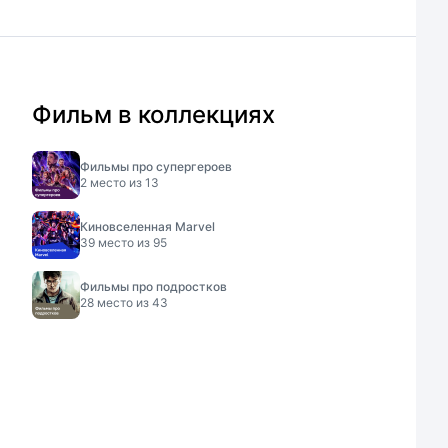
Фильм в коллекциях
Фильмы про супергероев
2
место из
13
Киновселенная Marvel
39
место из
95
Фильмы про подростков
28
место из
43