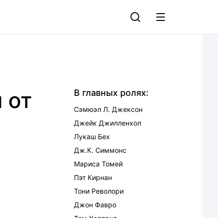
 от
В главных ролях:
Сэмюэл Л. Джексон
Джейк Джилленхол
Лукаш Бех
Дж.К. Симмонс
Мариса Томей
Пэт Кирнан
Тони Револори
Джон Фавро