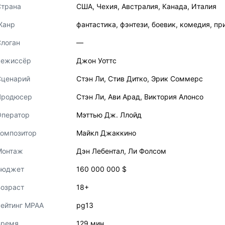
Страна
США
,
Чехия
,
Австралия
,
Канада
,
Италия
Жанр
фантастика
,
фэнтези
,
боевик
,
комедия
,
пр
логан
—
Режиссёр
Джон Уоттс
Сценарий
Стэн Ли
,
Стив Дитко
,
Эрик Соммерс
Продюсер
Стэн Ли
,
Ави Арад
,
Виктория Алонсо
Оператор
Мэттью Дж. Ллойд
Композитор
Майкл Джаккино
Монтаж
Дэн Лебентал
,
Ли Фолсом
Бюджет
160 000 000 $
озраст
18+
ейтинг MPAA
pg13
Время
129 мин.