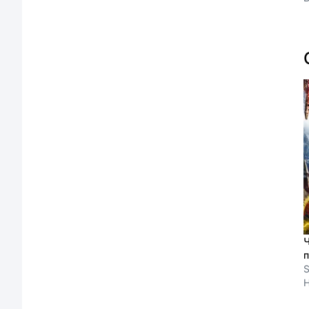
Ч
п
S