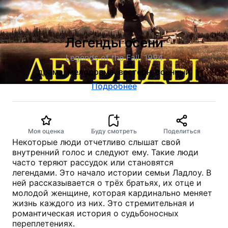
Легенды осени
Legends of the Fall, 1994
драма, мелодрама, вестерн, военный
Подробнее
Моя оценка
Буду смотреть
Поделиться
Некоторые люди отчетливо слышат свой
внутренний голос и следуют ему. Такие люди
часто теряют рассудок или становятся
легендами. Это начало истории семьи Ладлоу. В
ней рассказывается о трёх братьях, их отце и
молодой женщине, которая кардинально меняет
жизнь каждого из них. Это стремительная и
романтическая история о судьбоносных
переплетениях.