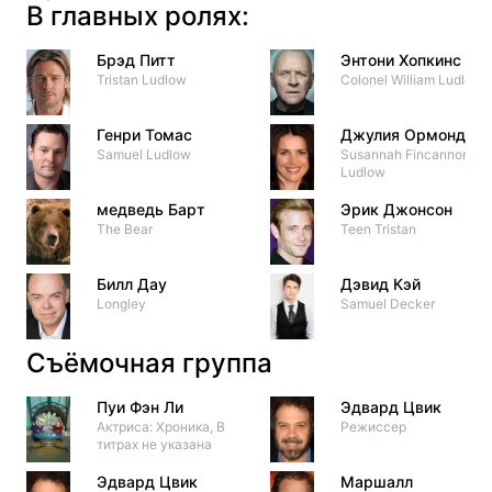
В главных ролях:
Брэд Питт
Энтони Хопкинс
Tristan Ludlow
Colonel William Ludlow
Генри Томас
Джулия Ормонд
Samuel Ludlow
Susannah Fincannon-
Ludlow
медведь Барт
Эрик Джонсон
The Bear
Teen Tristan
Билл Дау
Дэвид Кэй
Longley
Samuel Decker
Съёмочная группа
Пуи Фэн Ли
Эдвард Цвик
Актриса: Хроника, В
Режиссер
титрах не указана
Эдвард Цвик
Маршалл