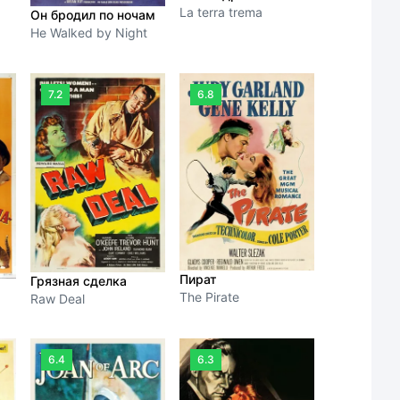
La terra trema
Он бродил по ночам
He Walked by Night
7.2
6.8
Пират
Грязная сделка
The Pirate
Raw Deal
6.4
6.3