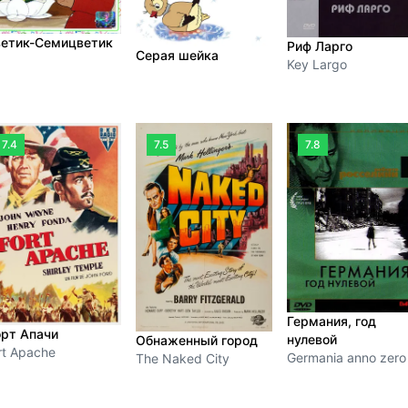
етик-Семицветик
Риф Ларго
Серая шейка
Key Largo
7.4
7.5
7.8
Германия, год
рт Апачи
нулевой
Обнаженный город
rt Apache
Germania anno zero
The Naked City