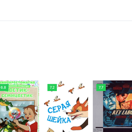
6.8
7.2
7.7