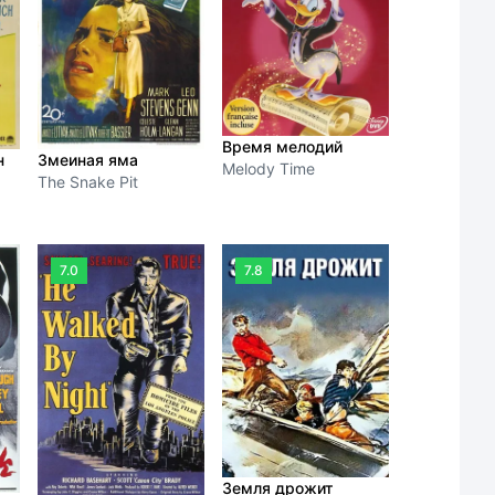
Время мелодий
н
Змеиная яма
Melody Time
The Snake Pit
7.0
7.8
Земля дрожит