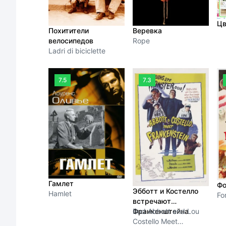
Цв
Похитители
Веревка
велосипедов
Rope
Ladri di biciclette
7.5
7.3
Гамлет
Фо
Эбботт и Костелло
Hamlet
Fo
встречают
Франкенштейна
Bud Abbott and Lou
Costello Meet