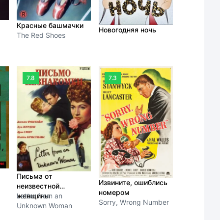
Красные башмачки
Новогодняя ночь
The Red Shoes
7.8
7.3
Письма от
Извините, ошиблись
неизвестной
номером
женщины
Letter from an
Sorry, Wrong Number
Unknown Woman