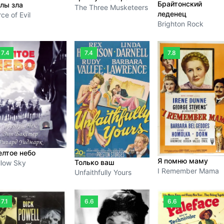
Брайтонский
лы зла
The Three Musketeers
леденец
ce of Evil
Brighton Rock
7.4
7.4
7.8
лтое небо
Я помню маму
Только ваш
llow Sky
I Remember Mama
Unfaithfully Yours
7.1
6.6
6.6