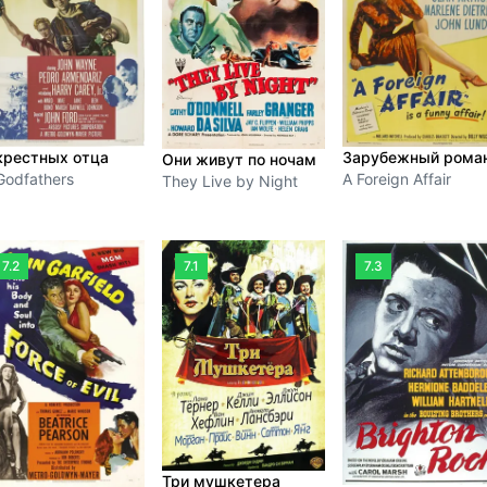
Зарубежный рома
крестных отца
Они живут по ночам
A Foreign Affair
Godfathers
They Live by Night
7.2
7.1
7.3
Три мушкетера