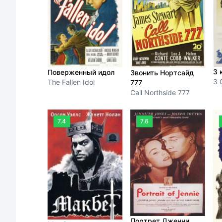
3 
Поверженный идол
Звонить Нортсайд
3 
The Fallen Idol
777
Call Northside 777
7.4
7.6
Портрет Дженни