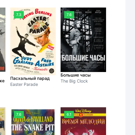
7.3
7.6
Большие часы
Пасхальный парад
ке
The Big Clock
Easter Parade
7.6
6.1