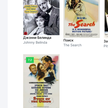
Джонни Белинда
Поиск
За
Johnny Belinda
The Search
Pit
7.2