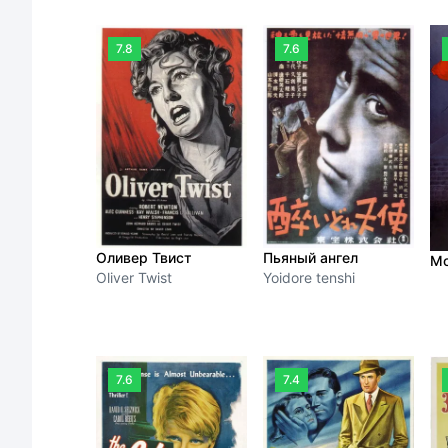
Frankenstein
7.8
7.6
Пьяный ангел
Оливер Твист
Мо
Yoidore tenshi
Oliver Twist
7.6
7.4