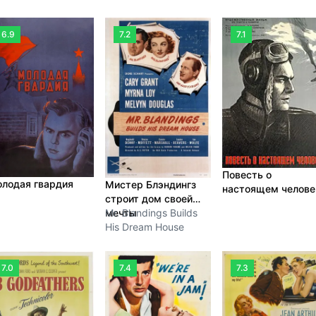
6.9
7.2
7.1
Повесть о
лодая гвардия
Мистер Блэндингз
настоящем челове
строит дом своей
мечты
Mr. Blandings Builds
His Dream House
7.0
7.4
7.3