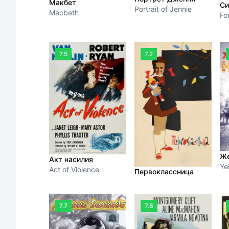
Макбет
Си
Portrait of Jennie
Macbeth
For
7.5
7.2
Же
Акт насилия
Ye
Act of Violence
Первоклассница
7.7
7.8