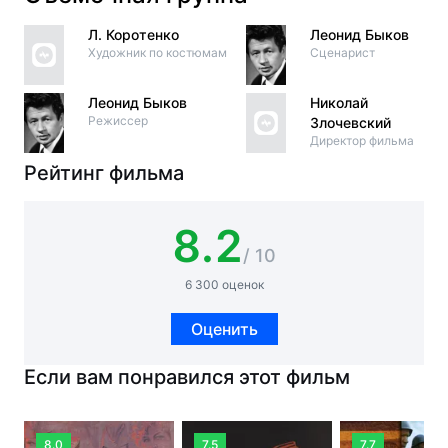
Л. Коротенко
Леонид Быков
Художник по костюмам
Сценарист
Леонид Быков
Николай
Режиссер
Злочевский
Директор фильма
Рейтинг фильма
8.2
/ 10
6 300 оценок
Оценить
Если вам понравился этот фильм
8.0
7.5
7.7