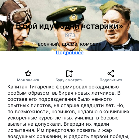
В бой идут одни «старики»
1973
военный, драма, комедия
Подробнее
Моя оценка
Буду смотреть
Поделиться
Капитан Титаренко формировал эскадрилью
особым образом, выбирая новых летчиков. В
составе его подразделения было немного
опытных пилотов, не старше двадцати лет. Но,
по возможности, новичков, недавно окончивших
ускоренные курсы летных училищ, в боевые
вылеты не допускали. Впереди их ждали
испытания. Им предстояло познать и жар
воздушных сражений, и радость первой победы,