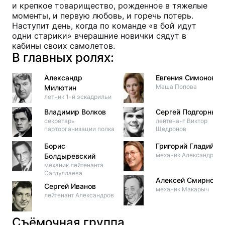
и крепкое товарищество, рожденное в тяжелые
моменты, и первую любовь, и горечь потерь.
Наступит день, когда по команде «в бой идут
одни старики» вчерашние новички сядут в
кабины своих самолетов.
В главных ролях:
Александр
Евгения Симонова
Маша Попова
Милютин
летчик 1-й эскадрильи
Владимир Волков
Сергей Подгорный
секретарь
лейтенант Виктор
парторганизации полка
Щедронов
Борис
Григорий Гладий
механик Александрова
Болдыревский
механик лейтенанта
Сагдуллаева
Алексей Смирнов
Сергей Иванов
механик Макарыч
лейтенант Александров
Съёмочная группа