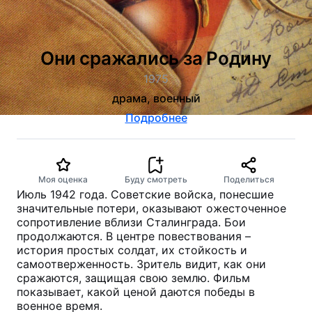
Они сражались за Родину
1975
драма, военный
Подробнее
Моя оценка
Буду смотреть
Поделиться
Июль 1942 года. Советские войска, понеcшие
значительные потери, оказывают ожесточенное
сопротивление вблизи Сталинграда. Бои
продолжаются. В центре повествования –
история простых солдат, их стойкость и
самоотверженность. Зритель видит, как они
сражаются, защищая свою землю. Фильм
показывает, какой ценой даются победы в
военное время.