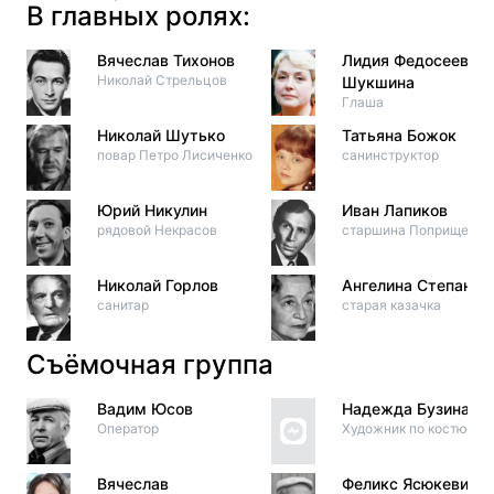
В главных ролях:
Вячеслав Тихонов
Лидия Федосеева-
Николай Стрельцов
Шукшина
Глаша
Николай Шутько
Татьяна Божок
повар Петро Лисиченко
санинструктор
Юрий Никулин
Иван Лапиков
рядовой Некрасов
старшина Поприщенко
Николай Горлов
Ангелина Степанов
санитар
старая казачка
Съёмочная группа
Вадим Юсов
Надежда Бузина
Оператор
Художник по костюма
Вячеслав
Феликс Ясюкевич