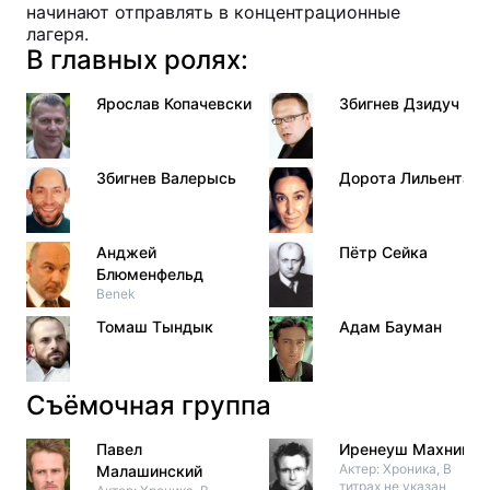
начинают отправлять в концентрационные
лагеря.
В главных ролях:
Ярослав Копачевски
Збигнев Дзидуч
Збигнев Валерысь
Дорота Лильенталь
Анджей
Пётр Сейка
Блюменфельд
Benek
Томаш Тындык
Адам Бауман
Съёмочная группа
Павел
Иренеуш Махницки
Актер: Хроника, В
Малашинский
титрах не указан