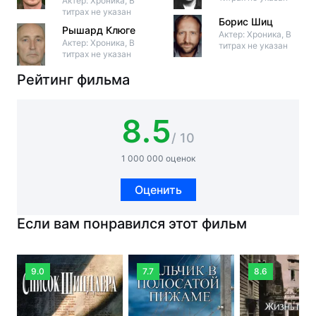
Актер: Хроника, В
титрах не указан
Борис Шиц
Рышард Клюге
Актер: Хроника, В
Актер: Хроника, В
титрах не указан
титрах не указан
Рейтинг фильма
8.5
/ 10
1 000 000 оценок
Оценить
Если вам понравился этот фильм
9.0
7.7
8.6