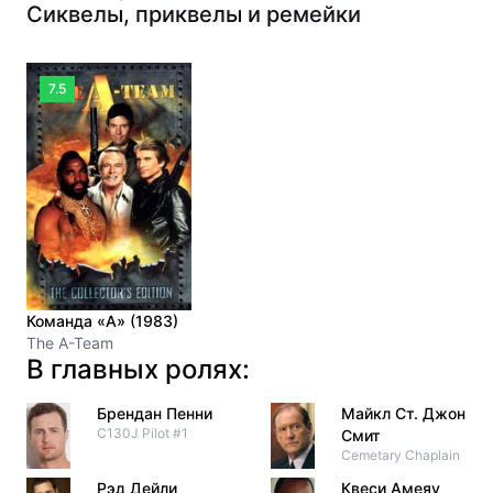
Сиквелы, приквелы и ремейки
7.5
Команда «А» (1983)
The A-Team
В главных ролях:
Брендан Пенни
Майкл Ст. Джон
C130J Pilot #1
Смит
Cemetary Chaplain
Рэд Дейли
Квеси Амеяу