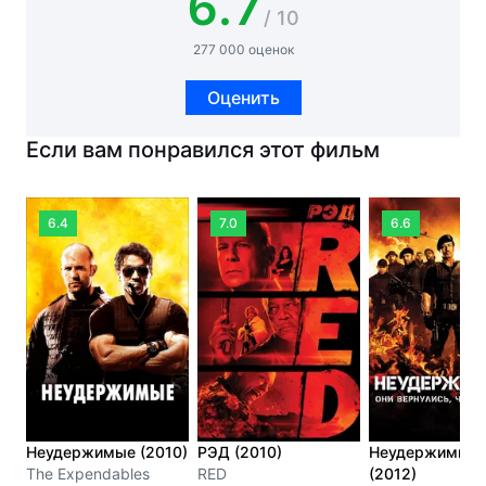
6.7
/ 10
277 000 оценок
Оценить
Если вам понравился этот фильм
6.4
7.0
6.6
Неудержимые (2010)
РЭД (2010)
Неудержимые 
The Expendables
RED
(2012)