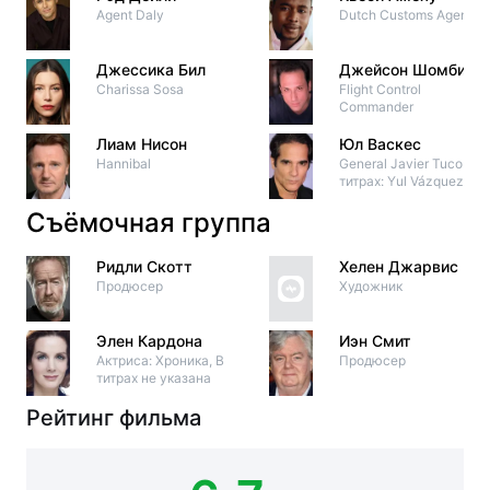
Agent Daly
Dutch Customs Agent #
Джессика Бил
Джейсон Шомбинг
Charissa Sosa
Flight Control
Commander
Лиам Нисон
Юл Васкес
Hannibal
General Javier Tuco (в
титрах: Yul Vázquez)
Съёмочная группа
Ридли Скотт
Хелен Джарвис
Продюсер
Художник
Элен Кардона
Иэн Смит
Актриса: Хроника, В
Продюсер
титрах не указана
Рейтинг фильма