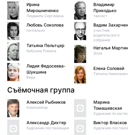
Ирина
Владимир
Мирошниченко
Приходько
Людмила Сергеевна
таксист
Любовь Соколова
Вадим Захарченко
почтальон
участник
родительского
собрания
Татьяна Пельтцер
Наталья Мартинсо
бабушка Романа
Элла
Лидия Федосеева-
Елена Соловей
Шукшина
Татьяна Николаевна
Вера
Съёмочная группа
Алексей Рыбников
Марина
Композитор
Томашевская
Художник по костюма
Александр Дихтяр
Виктор Власков
Художник-постановщик
Художник-постановщи