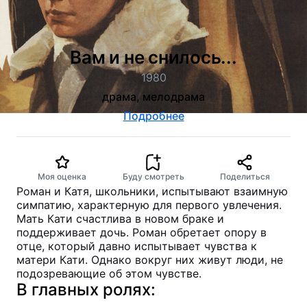
Вам и не снилось...
1980
драма, мелодрама
Подробнее
Моя оценка
Буду смотреть
Поделиться
Роман и Катя, школьники, испытывают взаимную
симпатию, характерную для первого увлечения.
Мать Кати счастлива в новом браке и
поддерживает дочь. Роман обретает опору в
отце, который давно испытывает чувства к
матери Кати. Однако вокруг них живут люди, не
подозревающие об этом чувстве.
В главных ролях: