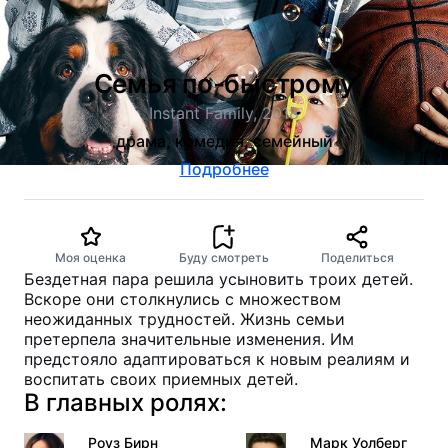
Семья по-быстрому
Instant Family, 2018
драма, комедия, семейный
Подробнее
Моя оценка
Буду смотреть
Поделиться
Бездетная пара решила усыновить троих детей.
Вскоре они столкнулись с множеством
неожиданных трудностей. Жизнь семьи
претерпела значительные изменения. Им
предстояло адаптироваться к новым реалиям и
воспитать своих приемных детей.
В главных ролях:
Роуз Бирн
Марк Уолберг