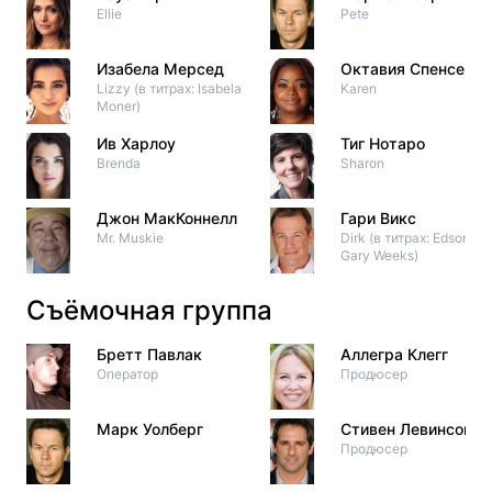
Ellie
Pete
Изабела Мерсед
Октавия Спенсер
Lizzy (в титрах: Isabela
Karen
Moner)
Ив Харлоу
Тиг Нотаро
Brenda
Sharon
Джон МакКоннелл
Гари Викс
Mr. Muskie
Dirk (в титрах: Edson
Gary Weeks)
Съёмочная группа
Бретт Павлак
Аллегра Клегг
Оператор
Продюсер
Марк Уолберг
Стивен Левинсон
Продюсер