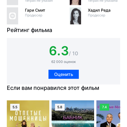
титрах не указан
титрах не указана
Гари Смит
Хадил Реда
Продюсер
Продюсер
Рейтинг фильма
6.3
/ 10
62 000 оценок
Оценить
Если вам понравился этот фильм
5.5
5.8
7.4