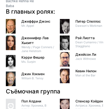
Bachke Rehna Re
Baba
В главных ролях:
Джеффри Джонс
Питер Спеллос
Mr. Appel
Dawson's Workman
Дженнифер Лав
Рэй Лиотта
Dean Cumanno / Vinny
Хьюитт
Staggliano
Wendy / Page Conners /
Jane Helstrom
Джейсон Ли
Кэрри Фишер
Jack Withrowe
Ms. Surpin
Кевин Нилон
Джин Хэкмен
Man at the Bar
William B. Tensy
Съёмочная группа
Пол Алдани
Спенсер Кэйден
Актер: Хроника, В
Актриса: Хроника, В