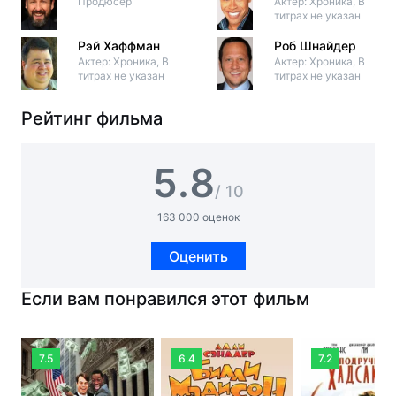
Продюсер
Актер: Хроника, В
титрах не указан
Рэй Хаффман
Роб Шнайдер
Актер: Хроника, В
Актер: Хроника, В
титрах не указан
титрах не указан
Рейтинг фильма
5.8
/ 10
163 000 оценок
Оценить
Если вам понравился этот фильм
7.5
6.4
7.2