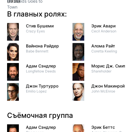
(1936)
Mr. Deeds Goes to
Town
В главных ролях:
Стив Бушеми
Эрик Авари
Crazy Eyes
Cecil Anderson
Вайнона Райдер
Алома Райт
Babe Bennett
Coretta Keeling
Адам Сэндлер
Морис Дж. Смит
Longfellow Deeds
Shareholder
Джон Туртурро
Джон Макинрой
Emilio Lopez
John McEnroe
Съёмочная группа
Адам Сэндлер
Эрик Беттс