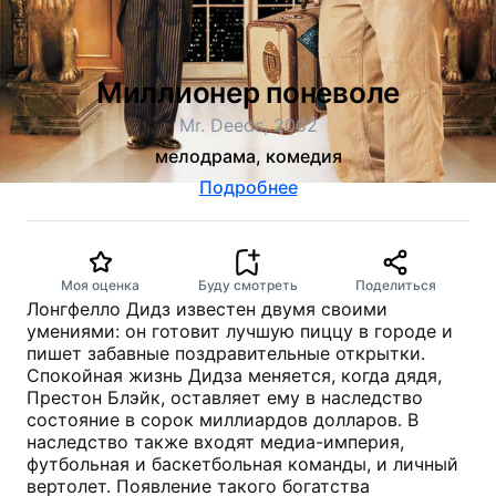
Миллионер поневоле
Mr. Deeds, 2002
мелодрама, комедия
Подробнее
Моя оценка
Буду смотреть
Поделиться
Лонгфелло Дидз известен двумя своими
умениями: он готовит лучшую пиццу в городе и
пишет забавные поздравительные открытки.
Спокойная жизнь Дидза меняется, когда дядя,
Престон Блэйк, оставляет ему в наследство
состояние в сорок миллиардов долларов. В
наследство также входят медиа-империя,
футбольная и баскетбольная команды, и личный
вертолет. Появление такого богатства