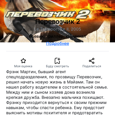
Перевозчик 2
Le Transporteur II, 2005
боевик, триллер, криминал
Подробнее
Моя оценка
Буду смотреть
Поделиться
Фрэнк Мартин, бывший агент
спецподразделения, по прозвищу Перевозчик,
решил начать новую жизнь в Майами. Там он
нашел работу водителем в состоятельной семье.
Между ним и сыном хозяев дома возникла
крепкая дружба. Внезапно мальчика похищают.
Фрэнку приходится вернуться к своим прежним
навыкам, чтобы спасти ребенка. Ему предстоит
выяснить мотивы похитителя и предотвратить