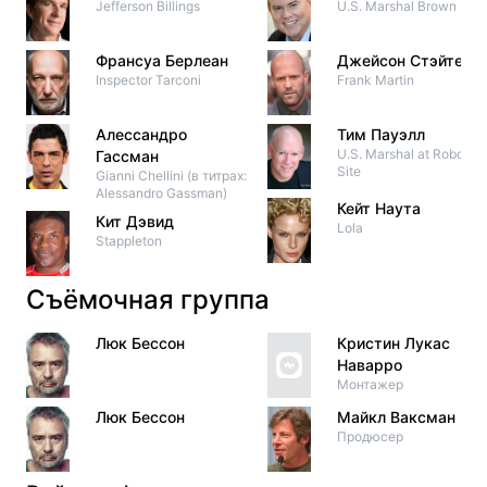
Jefferson Billings
U.S. Marshal Brown
Франсуа Берлеан
Джейсон Стэйтем
Inspector Tarconi
Frank Martin
Алессандро
Тим Пауэлл
U.S. Marshal at Robot
Гассман
Site
Gianni Chellini (в титрах:
Alessandro Gassman)
Кейт Наута
Кит Дэвид
Lola
Stappleton
Съёмочная группа
Люк Бессон
Кристин Лукас
Наварро
Монтажер
Люк Бессон
Майкл Ваксман
Продюсер