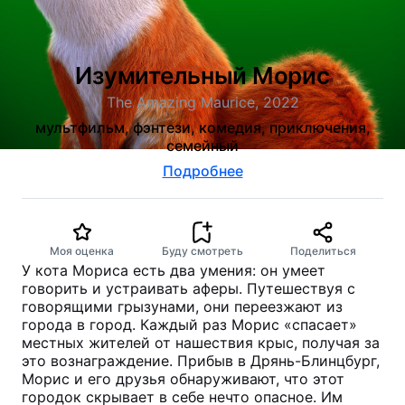
Изумительный Морис
The Amazing Maurice, 2022
мультфильм, фэнтези, комедия, приключения,
семейный
Подробнее
Моя оценка
Буду смотреть
Поделиться
У кота Мориса есть два умения: он умеет
говорить и устраивать аферы. Путешествуя с
говорящими грызунами, они переезжают из
города в город. Каждый раз Морис «спасает»
местных жителей от нашествия крыс, получая за
это вознаграждение. Прибыв в Дрянь-Блинцбург,
Морис и его друзья обнаруживают, что этот
городок скрывает в себе нечто опасное. Им