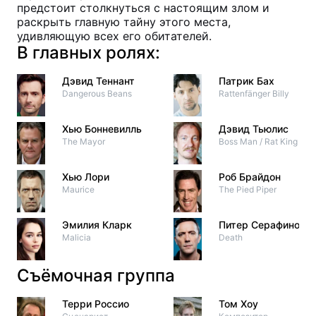
предстоит столкнуться с настоящим злом и
раскрыть главную тайну этого места,
удивляющую всех его обитателей.
В главных ролях:
Дэвид Теннант
Патрик Бах
Dangerous Beans
Rattenfänger Billy
Хью Бонневилль
Дэвид Тьюлис
The Mayor
Boss Man / Rat King
Хью Лори
Роб Брайдон
Maurice
The Pied Piper
Эмилия Кларк
Питер Серафинови
Malicia
Death
Съёмочная группа
Терри Россио
Том Хоу