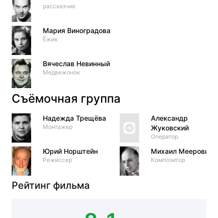
рассказчик
Мария Виноградова
Ёжик
Вячеслав Невинный
Медвежонок
Съёмочная группа
Надежда Трещёва
Александр
Монтажер
Жуковский
Оператор
Юрий Норштейн
Михаил Меерович
Режиссер
Композитор
Рейтинг фильма