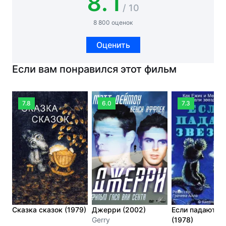
8.1
/ 10
8 800 оценок
Оценить
Если вам понравился этот фильм
7.8
6.0
7.3
Сказка сказок (1979)
Джерри (2002)
Если падают з
Gerry
(1978)