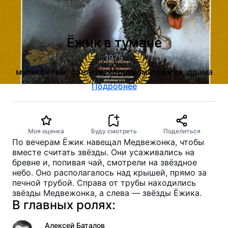
Ёжик в тумане
1975
мультфильм, фэнтези, короткометражка, драма
Подробнее
Моя оценка
Буду смотреть
Поделиться
По вечерам Ёжик навещал Медвежонка, чтобы
вместе считать звёзды. Они усаживались на
бревне и, попивая чай, смотрели на звёздное
небо. Оно располагалось над крышей, прямо за
печной трубой. Справа от трубы находились
звёзды Медвежонка, а слева — звёзды Ёжика.
В главных ролях:
Алексей Баталов