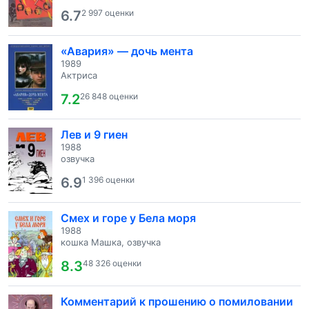
6.7
2 997 оценки
«Авария» — дочь мента
1989
Актриса
7.2
26 848 оценки
Лев и 9 гиен
1988
озвучка
6.9
1 396 оценки
Смех и горе у Бела моря
1988
кошка Машка, озвучка
8.3
48 326 оценки
Комментарий к прошению о помиловании