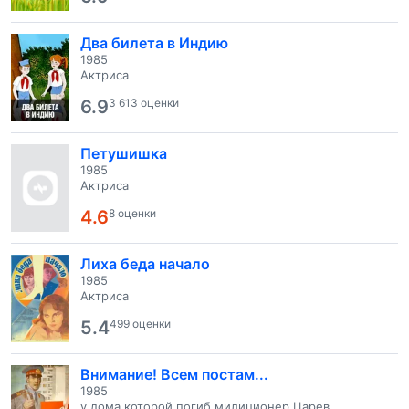
Два билета в Индию
1985
Актриса
6.9
3 613 оценки
Петушишка
1985
Актриса
4.6
8 оценки
Лиха беда начало
1985
Актриса
5.4
499 оценки
Внимание! Всем постам...
1985
у дома которой погиб милиционер Царев