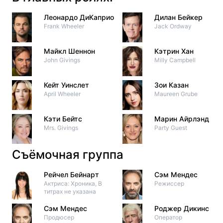
Леонардо ДиКаприо
Дилан Бейкер
Frank Wheeler
Jack Ordway
Майкл Шеннон
Кэтрин Хан
John Givings
Milly Campbell
Кейт Уинслет
Зои Казан
April Wheeler
Maureen Grube
Кэти Бейтс
Марин Айрлэнд
Mrs. Givings
Party Guest
Съёмочная группа
Рейчел Бейнарт
Сэм Мендес
Актриса: Хроника, В
Режиссер
титрах не указана
Сэм Мендес
Роджер Дикинс
Продюсер
Оператор