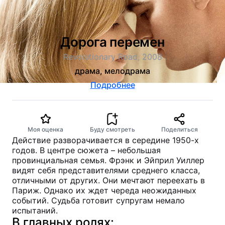
Дорога перемен
Revolutionary Road, 2008
драма, мелодрама
Подробнее
Моя оценка
Буду смотреть
Поделиться
Действие разворачивается в середине 1950-х
годов. В центре сюжета – небольшая
провинциальная семья. Фрэнк и Эйприл Уиллер
видят себя представителями среднего класса,
отличными от других. Они мечтают переехать в
Париж. Однако их ждет череда неожиданных
событий. Судьба готовит супругам немало
испытаний.
В главных ролях: