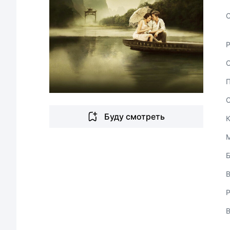
С
Буду смотреть
В
Р