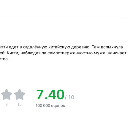
итти едет в отдалённую китайскую деревню. Там вспыхнула
ней. Китти, наблюдая за самоотверженностью мужа, начинает
ства.
7.40
/
10
9
10
100 000 оценок