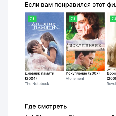
Если вам понравился этот ф
7.8
7.8
7.
Дневник памяти
Искупление (2007)
Доро
(2004)
Atonement
(200
The Notebook
Revol
Где смотреть