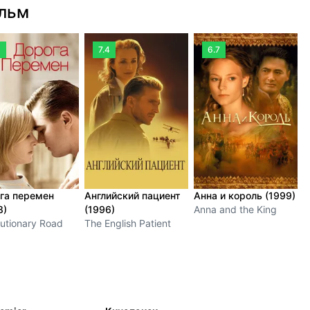
ильм
3
7.4
6.7
га перемен
Английский пациент
Анна и король (1999)
П
8)
(1996)
Anna and the King
T
utionary Road
The English Patient