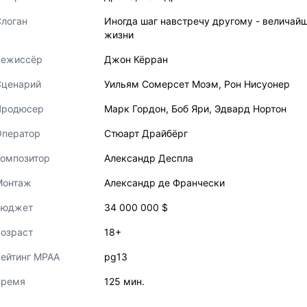
логан
Иногда шаг навстречу другому - величай
жизни
Режиссёр
Джон Кёрран
Сценарий
Уильям Сомерсет Моэм
,
Рон Нисуонер
Продюсер
Марк Гордон
,
Боб Яри
,
Эдвард Нортон
Оператор
Стюарт Драйбёрг
Композитор
Александр Деспла
Монтаж
Александр де Франчески
Бюджет
34 000 000 $
озраст
18+
ейтинг MPAA
pg13
Время
125 мин.