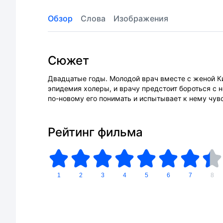
Обзор
Слова
Изображения
Сюжет
Двадцатые годы. Молодой врач вместе с женой К
эпидемия холеры, и врачу предстоит бороться с 
по-новому его понимать и испытывает к нему чув
Рейтинг фильма
1
2
3
4
5
6
7
8