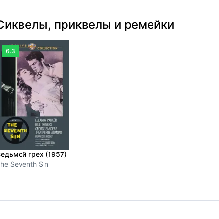
Сиквелы, приквелы и ремейки
6.3
едьмой грех (1957)
he Seventh Sin