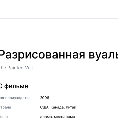
Разрисованная вуал
The Painted Veil
О фильме
од производства
2006
Страна
США
,
Канада
,
Китай
Жанр
драма
,
мелодрама