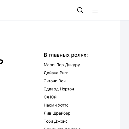
ь
В главных ролях:
Мари-Лор Дикуру
Дайана Ригг
Энтони Вон
Эдвард Нортон
Ся Юй
Наоми Уоттс
Лив Шрайбер
Тоби Джонс