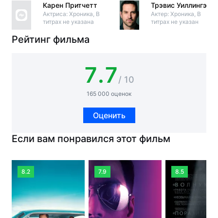
Карен Притчетт
Трэвис Уиллингэм
Актриса: Хроника, В
Актер: Хроника, В
титрах не указана
титрах не указан
Рейтинг фильма
7.7
/ 10
165 000 оценок
Оценить
Если вам понравился этот фильм
8.2
7.9
8.5