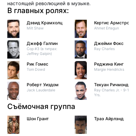
настоящей революцией в музыке.
В главных ролях:
Дэвид Крамхолц
Кертис Армстронг
Milt Shaw
Ahmet Ertegun
Джефф Галпин
Джейми Фокс
Cop #3 (в титрах:
Ray Charles
Jeffrey Galpin)
Рик Гомес
Реджина Кинг
Tom Dowd
Margie Hendricks
Роберт Уиздом
Текуан Ричмонд
Jack Lauderdale
Ray Charles Jr. - 9-10
Yrs.
Съёмочная группа
Шон Грант
Траэ Айрлэнд