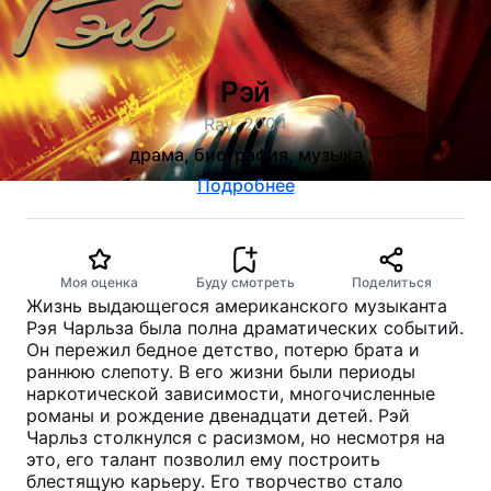
Рэй
Ray, 2004
драма, биография, музыка
Подробнее
Моя оценка
Буду смотреть
Поделиться
Жизнь выдающегося американского музыканта
Рэя Чарльза была полна драматических событий.
Он пережил бедное детство, потерю брата и
раннюю слепоту. В его жизни были периоды
наркотической зависимости, многочисленные
романы и рождение двенадцати детей. Рэй
Чарльз столкнулся с расизмом, но несмотря на
это, его талант позволил ему построить
блестящую карьеру. Его творчество стало