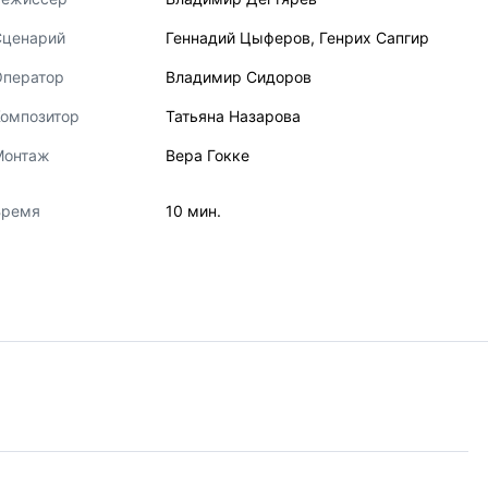
Сценарий
Геннадий Цыферов
,
Генрих Сапгир
Оператор
Владимир Сидоров
Композитор
Татьяна Назарова
Монтаж
Вера Гокке
Время
10 мин.