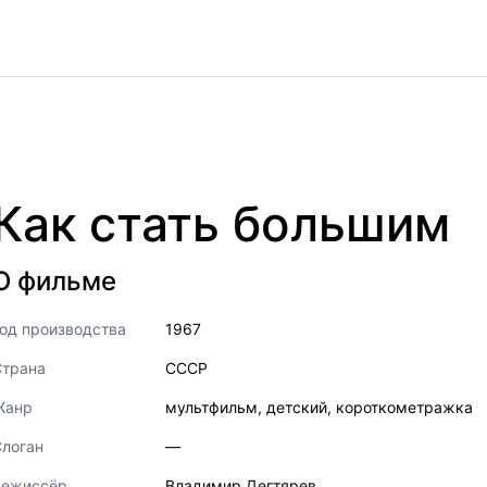
Как стать большим
О фильме
од производства
1967
Страна
СССР
Жанр
мультфильм
,
детский
,
короткометражка
логан
—
Режиссёр
Владимир Дегтярев