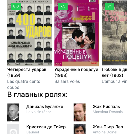
8.0
7.5
7.1
Четыреста ударов
Украденные поцелуи
Любовь в двад
(1959)
(1968)
лет (1962)
Les quatre cents
Baisers volés
L'amour à vingt 
coups
В главных ролях:
Даниэль Буланже
Жак Риспаль
Le voisin ténor
Monsieur Desbois
Кристиан де Тийер
Жан-Пьер Лео
Baumel
Antoine Doinel