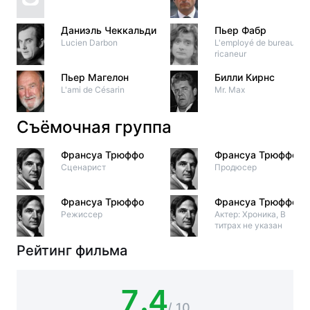
Даниэль Чеккальди
Пьер Фабр
Lucien Darbon
L'employé de bureau
ricaneur
Пьер Магелон
Билли Кирнс
L'ami de Césarin
Mr. Max
Съёмочная группа
Франсуа Трюффо
Франсуа Трюффо
Сценарист
Продюсер
Франсуа Трюффо
Франсуа Трюффо
Режиссер
Актер: Хроника, В
титрах не указан
Рейтинг фильма
7.4
/ 10