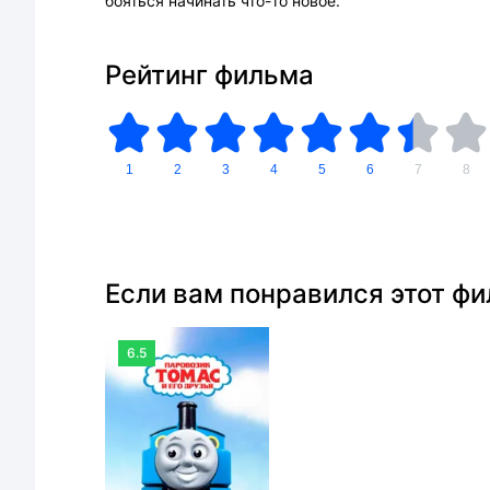
бояться начинать что-то новое.
Рейтинг фильма
1
2
3
4
5
6
7
8
Если вам понравился этот ф
6.5