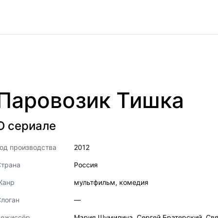
Паровозик Тишка
О сериале
од производства
2012
Страна
Россия
Жанр
мультфильм
,
комедия
логан
—
Режиссёр
Мария Шумилина
,
Сергей Братерский
,
Свя