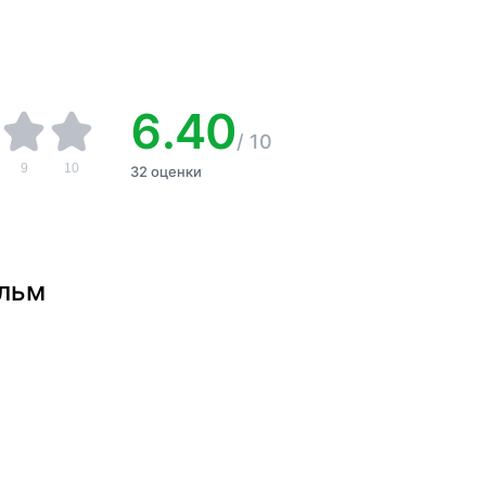
6.40
/
10
9
10
32 оценки
ильм