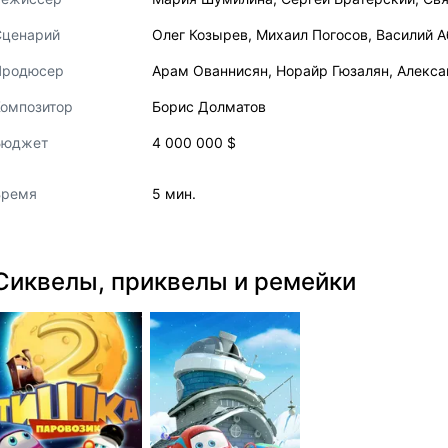
Сценарий
Олег Козырев
,
Михаил Погосов
,
Василий 
Продюсер
Арам Ованнисян
,
Норайр Гюзалян
,
Алекса
Композитор
Борис Долматов
Бюджет
4 000 000 $
Время
5 мин.
Сиквелы, приквелы и ремейки