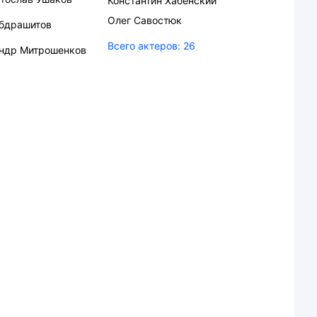
Константин Хабенский
Олег Савостюк
Абдрашитов
Всего актеров:
26
ндр Митрошенков