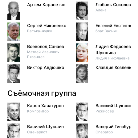
Артем Карапетян
Любовь Соколова
Алена
Сергей Никоненко
Евгений Евстигнеев
Васька-чудик
брат Васьки
Всеволод Санаев
Лидия Федосеева-
Матвей Иванович
Шукшина
Рязанцев
Лидия Николаевна
Виктор Авдюшко
Клавдия Козлёнков
Съёмочная группа
Карэн Хачатурян
Василий Шукшин
Композитор
Режиссер
Василий Шукшин
Валерий Гинзбург
Сценарист
Оператор