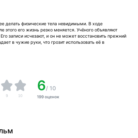
е делать физические тела невидимыми. В ходе
е этого его жизнь резко меняется. Учёного объявляют
Его записи исчезают, и он не может восстановить прежний
дает в чужие руки, что грозит использовать её в
6
/
10
9
10
199 оценок
ильм