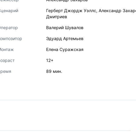
Сценарий
Герберт Джордж Уэллс
,
Александр Захар
Дмитриев
Оператор
Валерий Шувалов
Композитор
Эдуард Артемьев
Монтаж
Елена Суражская
озраст
12+
Время
89 мин.