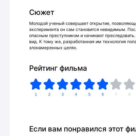
Сюжет
Молодой ученый совершает открытие, позволяюще
эксперимента он сам становится невидимым. Посл
опасным преступником и начинают преследовать. 
вид. К тому же, разработанная им технология попа
злонамеренных целях.
Рейтинг фильма
1
2
3
4
5
6
7
8
Если вам понравился этот ф