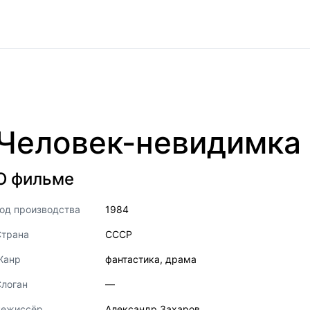
Человек-невидимка
О фильме
од производства
1984
Страна
СССР
Жанр
фантастика
,
драма
логан
—
Режиссёр
Александр Захаров