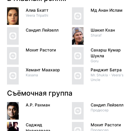
Алиа Бхатт
Мд Анан Ислам
Veera Tripathi
Сандип Лейзелл
Шакил Кхан
Sharaf
Мохит Растоги
Сахарш Кумар
Шукла
Goru
Хемант Маахаор
Ранджит Батра
Kasana
Mr. Shukla - Veera's
Uncle
Съёмочная группа
А.Р. Рахман
Сандип Лейзелл
Продюсер
Саджид
Мохит Растоги
Продюсер
Надиадвала