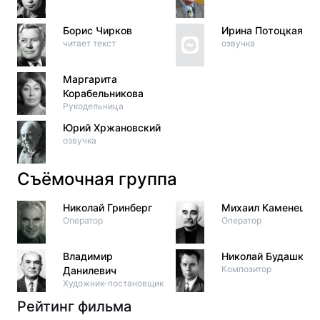
Борис Чирков
Ирина Потоцкая
читает текст
озвучка
Маргарита
Корабельникова
Рукодельница
Юрий Хржановский
озвучка
Съёмочная группа
Николай Гринберг
Михаил Каменецки
Оператор
Оператор
Владимир
Николай Будашкин
Композитор
Данилевич
Художник-постановщик
Рейтинг фильма