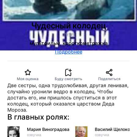
Чудесный колодец
1956
мультфильм, короткометражка
Подробнее
Моя оценка
Буду смотреть
Поделиться
Две сестры, одна трудолюбивая, другая ленивая,
случайно уронили ведро в колодец. Чтобы
достать его, им пришлось спуститься в этот
колодец, который оказался царством Деда
Мороза.
В главных ролях:
Мария Виноградова
Василий Щелоков
озвучка
озвучка