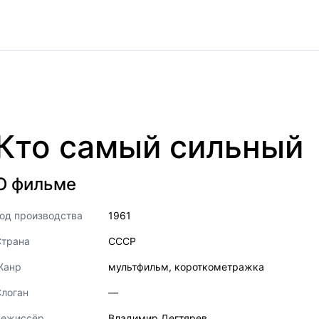
Кто самый сильный
О фильме
од производства
1961
Страна
СССР
Жанр
мультфильм
,
короткометражка
логан
—
Режиссёр
Владимир Дегтярев