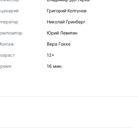
Сценарий
Григорий Колтунов
Оператор
Николай Гринберг
Композитор
Юрий Левитин
Монтаж
Вера Гокке
озраст
12+
Время
16 мин.