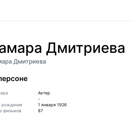
амара Дмитриева
мара Дмитриева
персоне
ьера
Актер
-
а рождения
1 января 1926
о фильмов
87