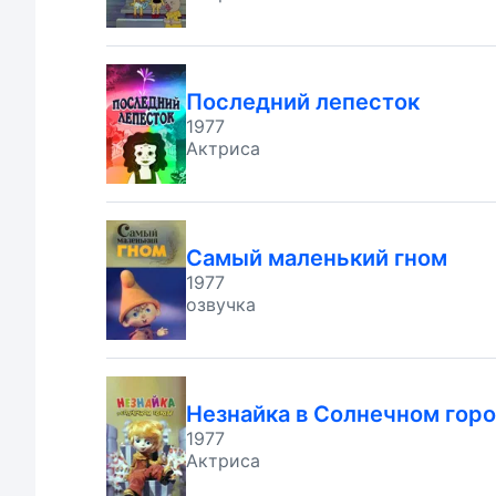
Последний лепесток
1977
Актриса
Самый маленький гном
1977
озвучка
Незнайка в Солнечном гор
1977
Актриса