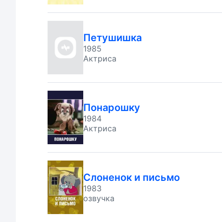
Петушишка
1985
Актриса
Понарошку
1984
Актриса
Слоненок и письмо
1983
озвучка