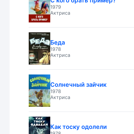
С кого брать пример?
1979
Актриса
Беда
1978
Актриса
Солнечный зайчик
1978
Актриса
Как тоску одолели
1978