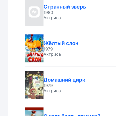
Странный зверь
1980
Актриса
Жёлтый слон
1979
Актриса
Домашний цирк
1979
Актриса