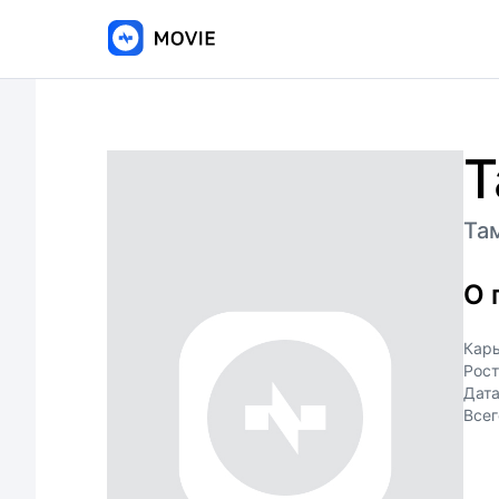
Т
Та
О 
Кар
Рост
Дат
Всег