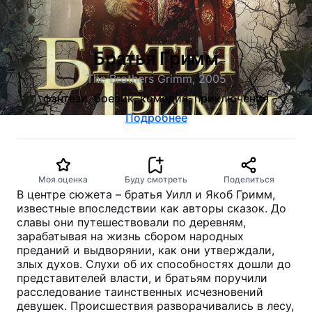
Братья Гримм
The Brothers Grimm, 2005
фэнтези, боевик, комедия, приключения
Подробнее
Моя оценка
Буду смотреть
Поделиться
В центре сюжета – братья Уилл и Якоб Гримм,
известные впоследствии как авторы сказок. До
славы они путешествовали по деревням,
зарабатывая на жизнь сбором народных
преданий и выдворянии, как они утверждали,
злых духов. Слухи об их способностях дошли до
представителей власти, и братьям поручили
расследование таинственных исчезновений
девушек. Происшествия разворачивались в лесу,