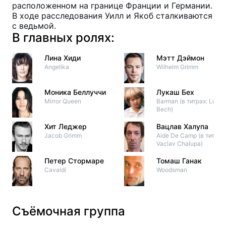
расположенном на границе Франции и Германии.
В ходе расследования Уилл и Якоб сталкиваются
с ведьмой.
В главных ролях:
Лина Хиди
Мэтт Дэймон
Angelika
Wilhelm Grimm
Моника Беллуччи
Лукаш Бех
Mirror Queen
Barman (в титрах: Lukas
Bech)
Хит Леджер
Вацлав Халупа
Jacob Grimm
Aide De Camp (в титрах:
Vaclav Chalupa)
Петер Стормаре
Томаш Ганак
Cavaldi
Woodsman
Съёмочная группа