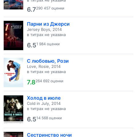
в титрах не указана
6.7
290 457 оценки
Парни из Джерси
Jersey Boys, 2014
в титрах не указана
6.5
1 984 оценки
С любовью, Рози
Love, Rosie, 2014
в титрах не указана
7.8
264 692 оценки
Холод в июле
Cold in July, 2014
в титрах не указана
6.5
14 568 оценки
Сестринство ночи