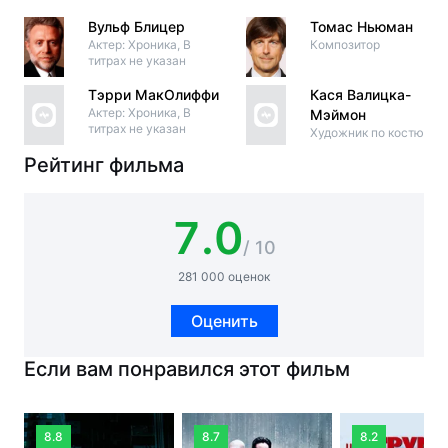
Вульф Блицер
Томас Ньюман
Актер: Хроника, В
Композитор
титрах не указан
Тэрри МакОлиффи
Кася Валицка-
Актер: Хроника, В
Мэймон
титрах не указан
Художник по костюма
Рейтинг фильма
7.0
/ 10
281 000 оценок
Оценить
Если вам понравился этот фильм
8.8
8.7
8.2