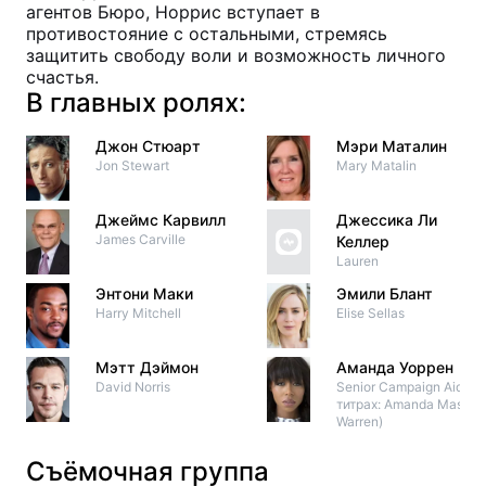
агентов Бюро, Норрис вступает в
противостояние с остальными, стремясь
защитить свободу воли и возможность личного
счастья.
В главных ролях:
Джон Стюарт
Мэри Маталин
Jon Stewart
Mary Matalin
Джеймс Карвилл
Джессика Ли
James Carville
Келлер
Lauren
Энтони Маки
Эмили Блант
Harry Mitchell
Elise Sellas
Мэтт Дэймон
Аманда Уоррен
David Norris
Senior Campaign Aide (в
титрах: Amanda Mason
Warren)
Съёмочная группа