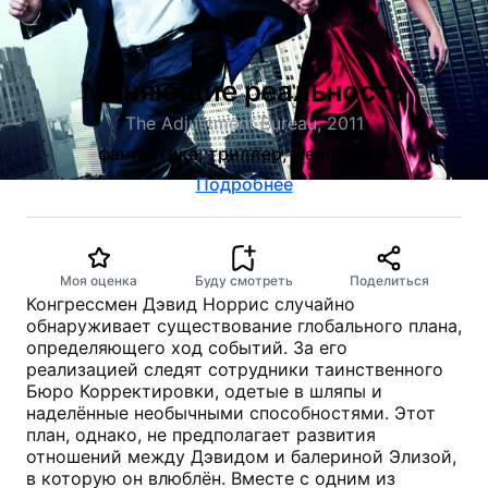
Меняющие реальность
The Adjustment Bureau, 2011
фантастика, триллер, мелодрама
Подробнее
Моя оценка
Буду смотреть
Поделиться
Конгрессмен Дэвид Норрис случайно
обнаруживает существование глобального плана,
определяющего ход событий. За его
реализацией следят сотрудники таинственного
Бюро Корректировки, одетые в шляпы и
наделённые необычными способностями. Этот
план, однако, не предполагает развития
отношений между Дэвидом и балериной Элизой,
в которую он влюблён. Вместе с одним из