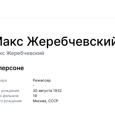
акс Жеребчевски
кс Жеребчевский
персоне
ьера
Режиссер
-
а рождения
30 августа 1932
о фильмов
19
то рождения
Москва, СССР