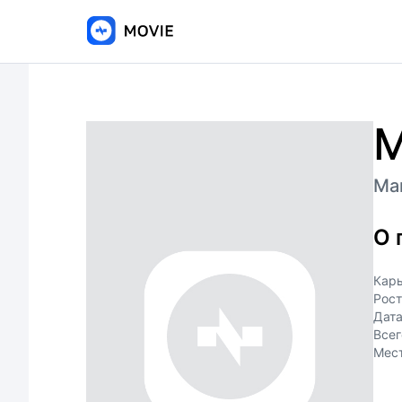
М
Ма
О 
Кар
Рост
Дат
Всег
Мес