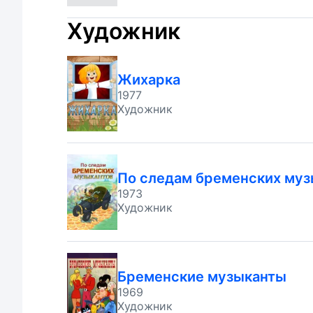
Художник
Жихарка
1977
Художник
По следам бременских муз
1973
Художник
Бременские музыканты
1969
Художник