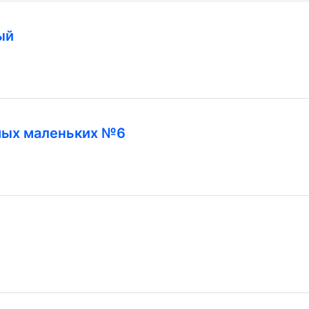
ый
мых маленьких №6