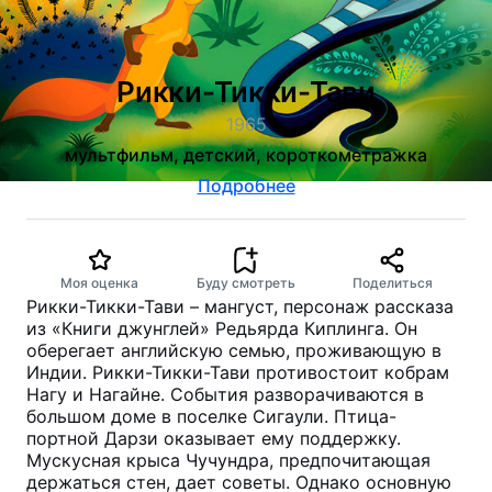
Рикки-Тикки-Тави
1965
мультфильм, детский, короткометражка
Подробнее
Моя оценка
Буду смотреть
Поделиться
Рикки-Тикки-Тави – мангуст, персонаж рассказа
из «Книги джунглей» Редьярда Киплинга. Он
оберегает английскую семью, проживающую в
Индии. Рикки-Тикки-Тави противостоит кобрам
Нагу и Нагайне. События разворачиваются в
большом доме в поселке Сигаули. Птица-
портной Дарзи оказывает ему поддержку.
Мускусная крыса Чучундра, предпочитающая
держаться стен, дает советы. Однако основную