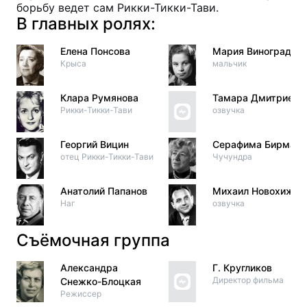
борьбу ведет сам Рикки-Тикки-Тави.
В главных ролях:
Елена Понсова
Мария Виноградов
Крыса
мальчик
Клара Румянова
Тамара Дмитриева
Рикки-Тикки-Тави
озвучка
Георгий Вицин
Серафима Бирман
отец Рикки-Тикки-Тави
Чучундра
Анатолий Папанов
Михаил Новохижин
Наг
озвучка
Съёмочная группа
Александра
Г. Кругликов
Директор фильма
Снежко-Блоцкая
Режиссер