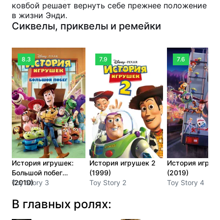
ковбой решает вернуть себе прежнее положение
в жизни Энди.
Сиквелы, приквелы и ремейки
8.3
7.9
7.6
История игрушек:
История игрушек 2
История игруш
Большой побег
(1999)
(2019)
(2010)
Toy Story 3
Toy Story 2
Toy Story 4
В главных ролях: