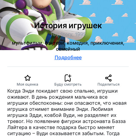
История игрушек
Toy Story, 1995
мультфильм, фэнтези, комедия, приключения,
семейный
Подробнее
Моя оценка
Буду смотреть
Поделиться
Когда Энди покидает свою спальню, игрушки
оживают. В день рождения мальчика все
игрушки обеспокоены: они опасаются, что новая
игрушка отнимет внимание Энди. Любимая
игрушка Эдди, ковбой Вуди, не разделяет их
тревог. Но появление фигурки астронавта Базза
Лайтера в качестве подарка быстро меняет
ситуацию – Вуди оказывается забытым. Тогда