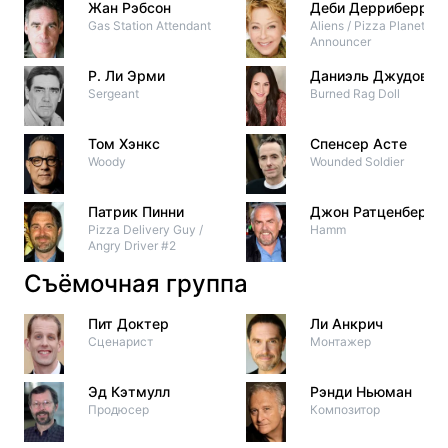
Жан Рэбсон
Деби Дерриберри
Gas Station Attendant
Aliens / Pizza Planet
Announcer
Р. Ли Эрми
Даниэль Джудовит
Sergeant
Burned Rag Doll
Том Хэнкс
Спенсер Асте
Woody
Wounded Soldier
Патрик Пинни
Джон Ратценберге
Pizza Delivery Guy /
Hamm
Angry Driver #2
Съёмочная группа
Пит Доктер
Ли Анкрич
Сценарист
Монтажер
Эд Кэтмулл
Рэнди Ньюман
Продюсер
Композитор