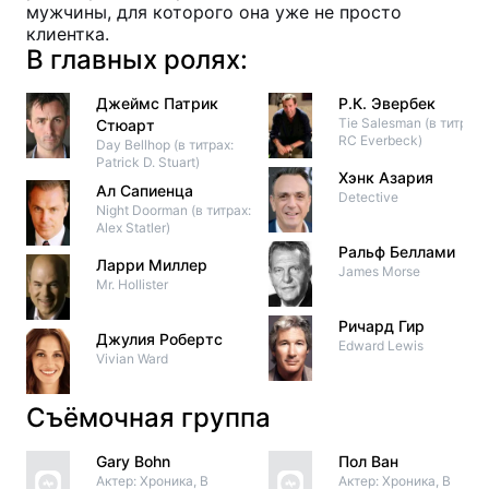
мужчины, для которого она уже не просто
клиентка.
В главных ролях:
Джеймс Патрик
Р.К. Эвербек
Tie Salesman (в титрах:
Стюарт
RC Everbeck)
Day Bellhop (в титрах:
Patrick D. Stuart)
Хэнк Азария
Ал Сапиенца
Detective
Night Doorman (в титрах:
Alex Statler)
Ральф Беллами
Ларри Миллер
James Morse
Mr. Hollister
Ричард Гир
Джулия Робертс
Edward Lewis
Vivian Ward
Съёмочная группа
Gary Bohn
Пол Ван
Актер: Хроника, В
Актер: Хроника, В