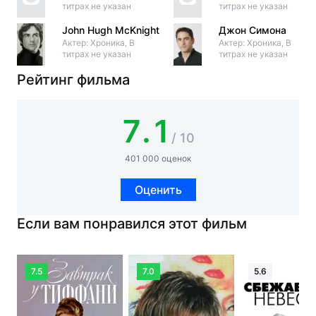
титрах не указан
титрах не указан
John Hugh McKnight
Джон Симона
Актер: Хроника, В
Актер: Хроника, В
титрах не указан
титрах не указан
Рейтинг фильма
7.1
/ 10
401 000 оценок
Оценить
Если вам понравился этот фильм
7.5
7.0
5.6