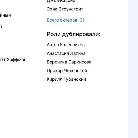
Джон Кассир
Эрик Стоунстрит
йный
Всего актеров:
31
ь?
Роли дублировали:
Антон Колесников
Анастасия Лапина
етт Хоффман
Вероника Саркисова
Прохор Чеховской
Кирилл Туранский