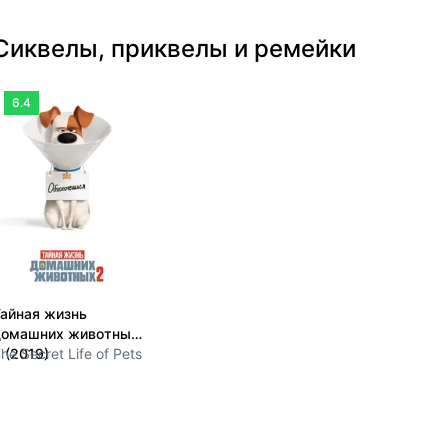
Сиквелы, приквелы и ремейки
6.4
айная жизнь
домашних животных
 (2019)
he Secret Life of Pets