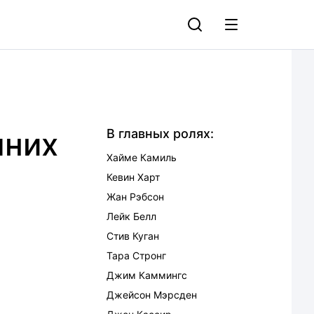
шних
В главных ролях:
Хайме Камиль
Кевин Харт
Жан Рэбсон
Лейк Белл
Стив Куган
Тара Стронг
Джим Каммингс
Джейсон Мэрсден