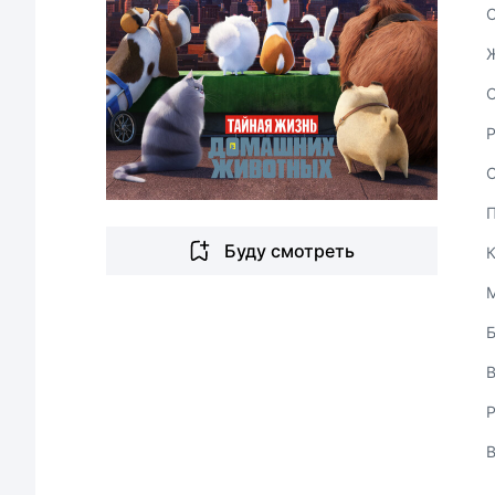
С
Буду смотреть
В
Р