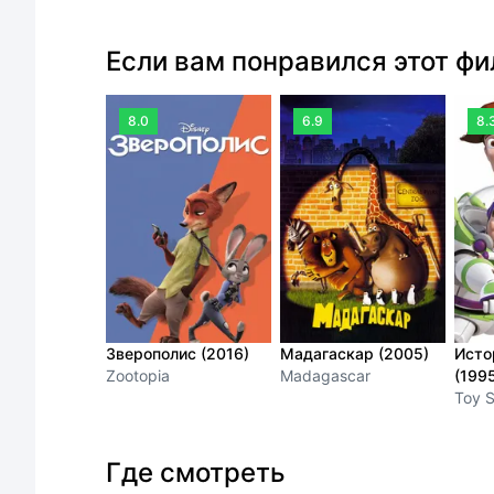
Если вам понравился этот ф
8.0
6.9
8.
Зверополис (2016)
Мадагаскар (2005)
Исто
Zootopia
Madagascar
(199
Toy S
Где смотреть