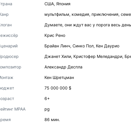
Страна
США
,
Япония
Жанр
мультфильм
,
комедия
,
приключения
,
семе
логан
Думаете, они ждут вас у порога весь ден
Режиссёр
Крис Рено
Сценарий
Брайан Линч
,
Синко Пол
,
Кен Даурио
Продюсер
Джанет Хили
,
Кристофер Меледандри
,
Бр
Композитор
Александр Деспла
Монтаж
Кен Шретцман
Бюджет
75 000 000 $
озраст
6+
ейтинг MPAA
pg
Время
86 мин.