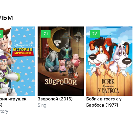
ильм
3
7.1
7.8
рия игрушек
Зверопой (2016)
Бобик в гостях у
В
5)
Sing
Барбоса (1977)
B
tory