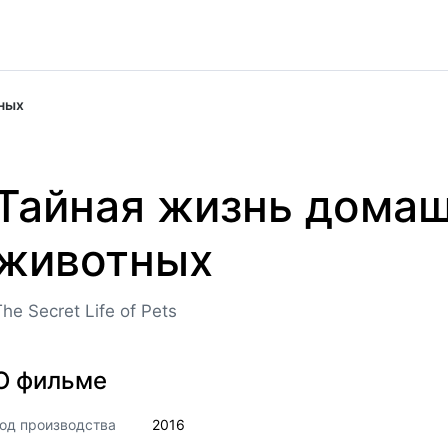
ных
Тайная жизнь дома
животных
The Secret Life of Pets
О фильме
од производства
2016