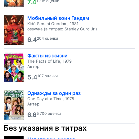
7.4
1 215 оценки
Мобильный воин Гандам
Kidô Senshi Gundam, 1981
озвучка (в титрах: Stanley Gurd Jr.)
6.4
204 оценки
Факты из жизни
The Facts of Life, 1979
Актер
5.4
107 оценки
Однажды за один раз
One Day at a Time, 1975
Актер
6.6
5 700 оценки
Без указания в титрах