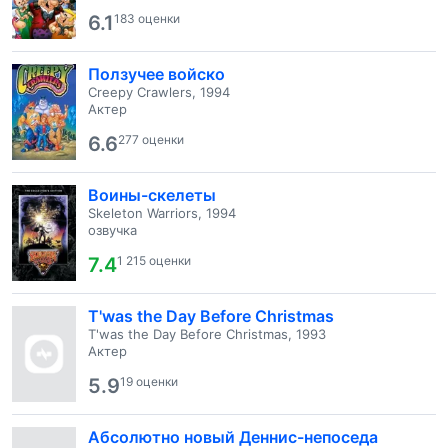
6.1
183 оценки
Ползучее войско
Creepy Crawlers, 1994
Актер
6.6
277 оценки
Воины-скелеты
Skeleton Warriors, 1994
озвучка
7.4
1 215 оценки
T'was the Day Before Christmas
T'was the Day Before Christmas, 1993
Актер
5.9
19 оценки
Абсолютно новый Деннис-непоседа