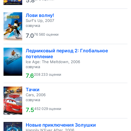
5.8
Лови волну!
Surf's Up, 2007
озвучка
7.0
76 560 оценки
Ледниковый период 2: Глобальное
потепление
Ice Age: The Meltdown, 2006
озвучка
7.6
208 233 оценки
Тачки
Cars, 2006
озвучка
7.5
452 029 оценки
Новые приключения Золушки
Happily N'Ever After, 2006