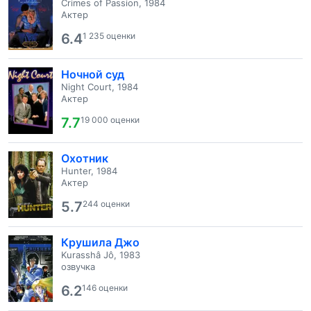
Crimes of Passion, 1984
Актер
6.4
1 235 оценки
Ночной суд
Night Court, 1984
Актер
7.7
19 000 оценки
Охотник
Hunter, 1984
Актер
5.7
244 оценки
Крушила Джо
Kurasshâ Jô, 1983
озвучка
6.2
146 оценки