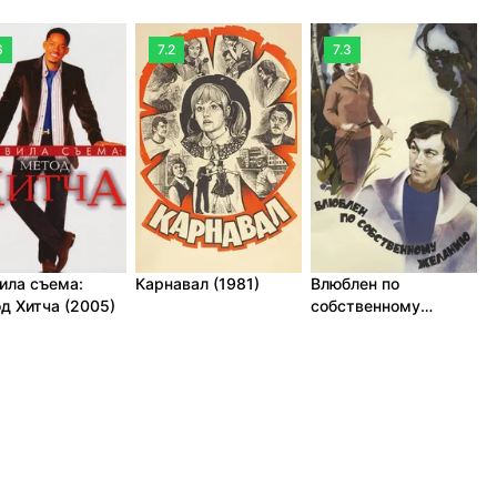
6
7.2
7.3
ила съема:
Карнавал (1981)
Влюблен по
Г
д Хитча (2005)
собственному
н
желанию (1982)