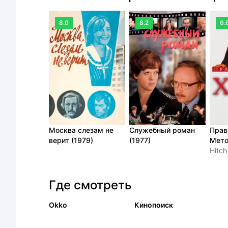
8.0
8.2
6.
Москва слезам не
Служебный роман
Прав
верит (1979)
(1977)
Мето
Hitch
Где смотреть
Okko
Кинопоиск