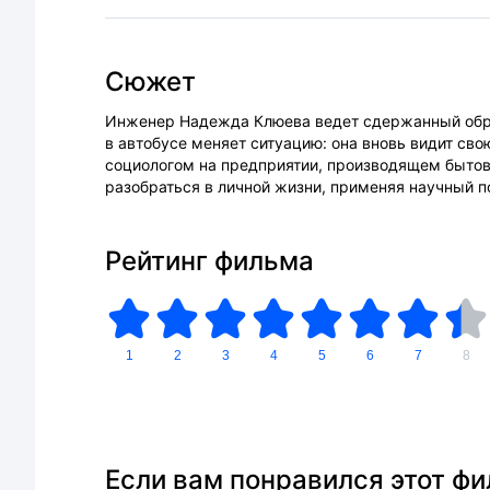
Сюжет
Инженер Надежда Клюева ведет сдержанный образ
в автобусе меняет ситуацию: она вновь видит сво
социологом на предприятии, производящем быто
разобраться в личной жизни, применяя научный п
Рейтинг фильма
1
2
3
4
5
6
7
8
Если вам понравился этот ф