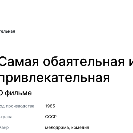
тельная
Самая обаятельная 
привлекательная
О фильме
од производства
1985
Страна
СССР
Жанр
мелодрама
,
комедия